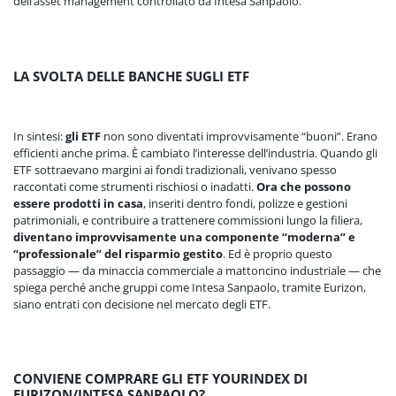
dell’asset management controllato da Intesa Sanpaolo.
LA SVOLTA DELLE BANCHE SUGLI ETF
In sintesi:
gli ETF
non sono diventati improvvisamente “buoni”. Erano
efficienti anche prima. È cambiato l’interesse dell’industria. Quando gli
ETF sottraevano margini ai fondi tradizionali, venivano spesso
raccontati come strumenti rischiosi o inadatti.
Ora che possono
essere prodotti in casa
, inseriti dentro fondi, polizze e gestioni
patrimoniali, e contribuire a trattenere commissioni lungo la filiera,
diventano improvvisamente una componente “moderna” e
“professionale” del risparmio gestito
. Ed è proprio questo
passaggio — da minaccia commerciale a mattoncino industriale — che
spiega perché anche gruppi come Intesa Sanpaolo, tramite Eurizon,
siano entrati con decisione nel mercato degli ETF.
CONVIENE COMPRARE GLI ETF YOURINDEX DI
EURIZON/INTESA SANPAOLO?