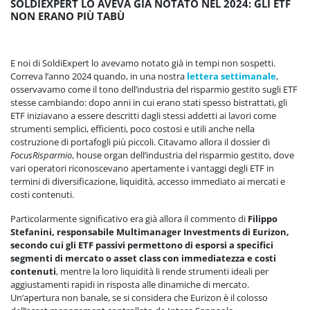
SOLDIEXPERT LO AVEVA GIÀ NOTATO NEL 2024: GLI ETF
NON ERANO PIÙ TABÙ
E noi di SoldiExpert lo avevamo notato già in tempi non sospetti.
Correva l’anno 2024 quando, in una nostra
lettera settimanale
,
osservavamo come il tono dell’industria del risparmio gestito sugli ETF
stesse cambiando: dopo anni in cui erano stati spesso bistrattati, gli
ETF iniziavano a essere descritti dagli stessi addetti ai lavori come
strumenti semplici, efficienti, poco costosi e utili anche nella
costruzione di portafogli più piccoli. Citavamo allora il dossier di
FocusRisparmio
, house organ dell’industria del risparmio gestito, dove
vari operatori riconoscevano apertamente i vantaggi degli ETF in
termini di diversificazione, liquidità, accesso immediato ai mercati e
costi contenuti.
Particolarmente significativo era già allora il commento di
Filippo
Stefanini, responsabile Multimanager Investments di Eurizon,
secondo cui gli ETF passivi permettono di esporsi a specifici
segmenti di mercato o asset class con immediatezza e costi
contenuti
, mentre la loro liquidità li rende strumenti ideali per
aggiustamenti rapidi in risposta alle dinamiche di mercato.
Un’apertura non banale, se si considera che Eurizon è il colosso