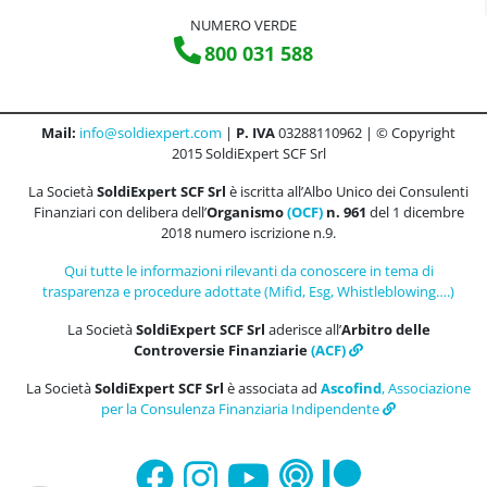
NUMERO VERDE
800 031 588
Mail:
info@soldiexpert.com
|
P. IVA
03288110962 | © Copyright
2015 SoldiExpert SCF Srl
La Società
SoldiExpert SCF Srl
è iscritta all’Albo Unico dei Consulenti
Finanziari con delibera dell’
Organismo
(OCF)
n. 961
del 1 dicembre
2018 numero iscrizione n.9.
Qui tutte le informazioni rilevanti da conoscere in tema di
trasparenza e procedure adottate (Mifid, Esg, Whistleblowing….)
La Società
SoldiExpert SCF Srl
aderisce all’
Arbitro delle
Controversie Finanziarie
(ACF)
La Società
SoldiExpert SCF Srl
è associata ad
Ascofind
, Associazione
per la Consulenza Finanziaria Indipendente