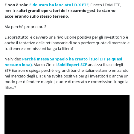
E non è sola:
Fideuram ha lanciato i D-X ETF
, Fineco i FAM ETF,
mentre
altri grandi operatori del risparmio gestito stanno
accelerando sullo stesso terreno
.
Ma perché proprio ora?
E soprattutto: è davvero una rivoluzione positiva per gli investitori o è
anche il tentativo delle reti bancarie di non perdere quote di mercato e
trattenere commissioni lungo la filiera?
Nel video
Perché Intesa Sanpaolo ha creato i suoi ETF (e quasi
nessuno lo sa)
, Marco Cini di
SoldiExpert SCF
analizza il caso degli
ETF Eurizon e spiega perché le grandi banche italiane stanno entrando
nel mercato degli ETF: una svolta positiva per gli investitori o anche un
modo per difendere margini, quote di mercato e commissioni lungo la
filiera?