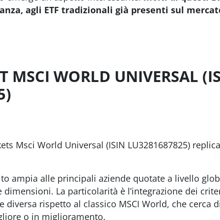
tanza, agli ETF tradizionali già presenti sul mercat
T MSCI WORLD UNIVERSAL (I
5)
ets Msci World Universal (ISIN LU3281687825) replica 
o ampia alle principali aziende quotate a livello globa
 dimensioni. La particolarità è l’integrazione dei crit
diversa rispetto al classico MSCI World, che cerca di
gliore o in miglioramento.