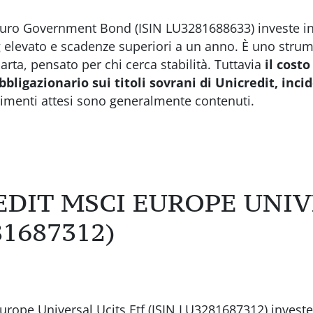
ro Government Bond (ISIN LU3281688633) investe inve
ng elevato e scadenze superiori a un anno. È uno stru
rta, pensato per chi cerca stabilità. Tuttavia
il cost
bligazionario sui titoli sovrani di Unicredit, inci
dimenti attesi sono generalmente contenuti.
EDIT MSCI EUROPE UNI
81687312)
rope Universal Ucits Etf (ISIN LU3281687312) investe 