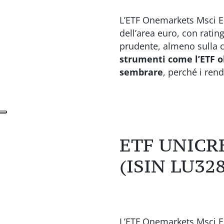
L’ETF Onemarkets Msci Eu
dell’area euro, con rati
prudente, almeno sulla ca
strumenti come l’ETF ob
sembrare
, perché i ren
ETF UNICR
(ISIN LU32
L’ETF Onemarkets Msci Eu