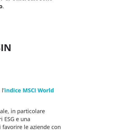
o
.
SIN
l’
indice MSCI World
le, in particolare
eri ESG e una
 favorire le aziende con