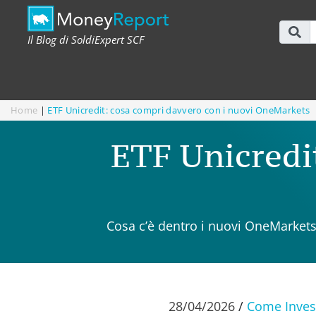
Il Blog di SoldiExpert SCF
Home
|
ETF Unicredit: cosa compri davvero con i nuovi OneMarkets
ETF Unicredit
Cosa c’è dentro i nuovi OneMarkets,
28/04/2026
/
Come Inves