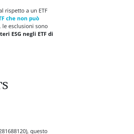
al rispetto a un ETF
ETF che non può
, le esclusioni sono
teri ESG negli ETF di
TS
3281688120), questo