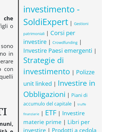
investimento -
i che
SoldiExpert
|
Gestioni
igli o
Corsi per
|
patrimoniali
investire
|
|
Crowdfunding
o sono
Investire Paesi emergenti
|
ono in
Strategie di
nerare
no con
investimento
Polizze
|
uelli
Investire in
unit linked
|
Obbligazioni
|
Piani di
|
accumulo del capitale
truffe
TI
ETF
Investire
|
|
finanziarie
Libri per
materie prime
|
omuni,
investire
Prodotti a cedola
|
ità e