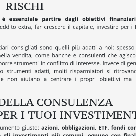
RISCHI
è essenziale partire dagli obiettivi finanziar
ddito extra, far crescere il capitale, investire per i f
iari consigliati sono quelli più adatti a noi: spess
 nella vendita, come banche e consulenti che agisc
orre strumenti in conflitto di interesse. Invece di ge
o strumenti adatti, molti risparmiatori si ritrova
he non aiutano a centrare i propri obiettivi ma q
 DELLA CONSULENZA
ER I TUOI INVESTIMEN
strumento giusto:
azioni, obbligazioni, ETF, fondi c
ra gli investimenti più comuni, ognuno con final