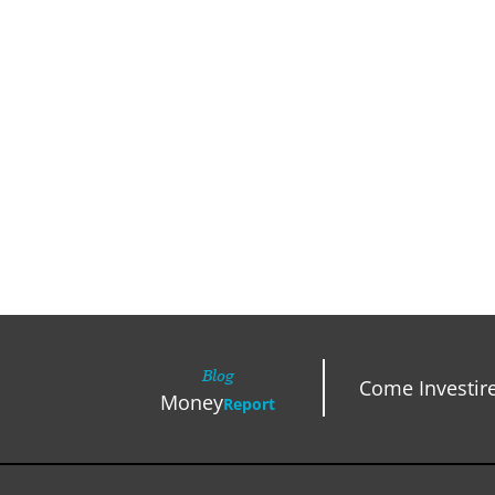
Blog
Come Investir
Money
Report