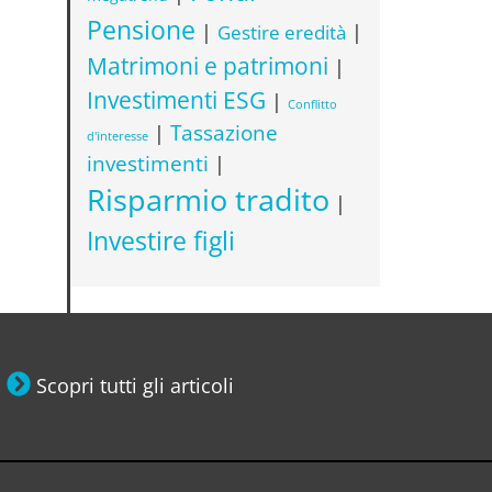
Pensione
|
|
Gestire eredità
Matrimoni e patrimoni
|
Investimenti ESG
|
Conflitto
Tassazione
|
d'interesse
investimenti
|
Risparmio tradito
|
Investire figli
Scopri tutti gli articoli