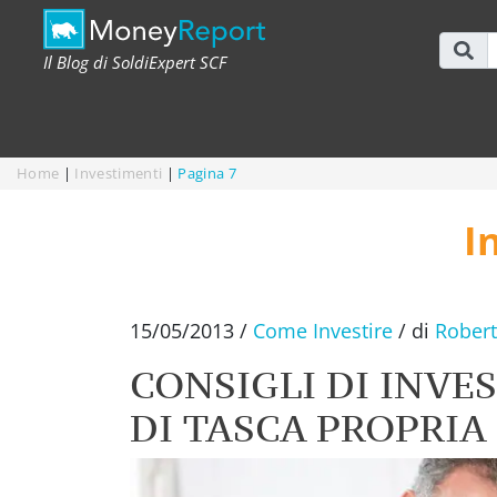
Il Blog di SoldiExpert SCF
Home
|
Investimenti
|
Pagina 7
I
15/05/2013
/
Come Investire
/
di
Robert
CONSIGLI DI INVE
DI TASCA PROPRIA