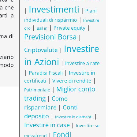
Investimenti
ta che
|
|
Piani
arti a
|
individuali di risparmio
Investire
|
|
|
Private equity
oro
Bail in
Previsioni Borsa
ma di
|
Investire
Criptovalute
|
ziario
in Azioni
|
Investire a rate
 modo
|
Paradisi Fiscali
|
Investire in
certificati
|
|
Vivere di rendite
Miglior conto
|
Patrimoniale
trading
Come
|
risparmiare
Conti
|
deposito
|
|
Investire in diamanti
Investire in case
|
Investire su
Fondi
|
megatrend