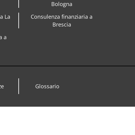
Bologna
 a La
Consulenza finanziaria a
Brescia
a a
ze
Glossario