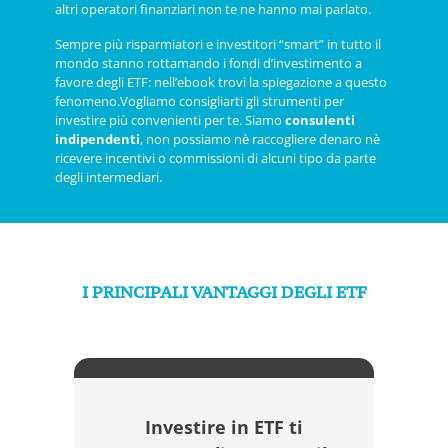
altri operatori finanziari non te ne hanno mai parlato.
Sempre più risparmiatori e investitori “smart” in tutto il
mondo stanno rottamando i fondi d’investimento a
favore degli ETF: nell’ebook trovi la spiegazione a questo
fenomeno.Vogliamo consigliarti gli strumenti per
investire più convenienti per te. Siamo
consulenti
indipendenti
, non possiamo nè raccogliere denaro nè
ricevere incentivi o commissioni di alcuni tipo da parte
degli intermediari.
I PRINCIPALI VANTAGGI DEGLI ETF
Investire in ETF ti