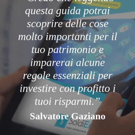
questa guida potrai
scoprire delle cose
molto
importanti per il
tuo patrimonio e
imparerai alcune
regole essenziali
per
investire con profitto i
tuoi risparmi.”
Salvatore Gaziano