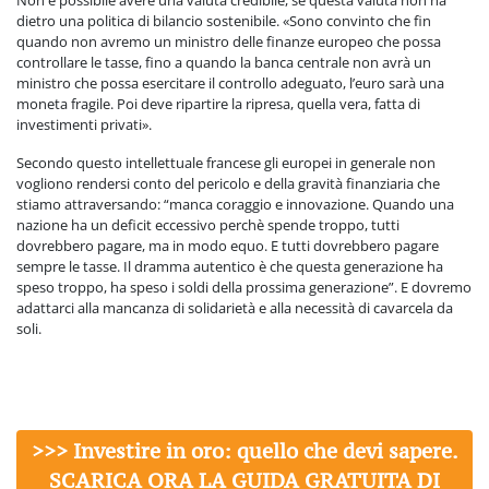
Non è possibile avere una valuta credibile, se questa valuta non ha
dietro una politica di bilancio sostenibile. «Sono convinto che fin
quando non avremo un ministro delle finanze europeo che possa
controllare le tasse, fino a quando la banca centrale non avrà un
ministro che possa esercitare il controllo adeguato, l’euro sarà una
moneta fragile. Poi deve ripartire la ripresa, quella vera, fatta di
investimenti privati».
Secondo questo intellettuale francese gli europei in generale non
vogliono rendersi conto del pericolo e della gravità finanziaria che
stiamo attraversando: “manca coraggio e innovazione. Quando una
nazione ha un deficit eccessivo perchè spende troppo, tutti
dovrebbero pagare, ma in modo equo. E tutti dovrebbero pagare
sempre le tasse. Il dramma autentico è che questa generazione ha
speso troppo, ha speso i soldi della prossima generazione”. E dovremo
adattarci alla mancanza di solidarietà e alla necessità di cavarcela da
soli.
>>> Investire in oro: quello che devi sapere.
SCARICA ORA LA GUIDA GRATUITA DI