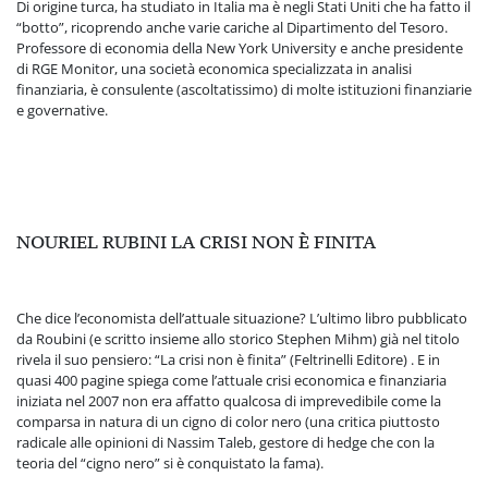
Di origine turca, ha studiato in Italia ma è negli Stati Uniti che ha fatto il
“botto”, ricoprendo anche varie cariche al Dipartimento del Tesoro.
Professore di economia della New York University e anche presidente
di RGE Monitor, una società economica specializzata in analisi
finanziaria, è consulente (ascoltatissimo) di molte istituzioni finanziarie
e governative.
NOURIEL RUBINI LA CRISI NON È FINITA
Che dice l’economista dell’attuale situazione? L’ultimo libro pubblicato
da Roubini (e scritto insieme allo storico Stephen Mihm) già nel titolo
rivela il suo pensiero: “La crisi non è finita” (Feltrinelli Editore) . E in
quasi 400 pagine spiega come l’attuale crisi economica e finanziaria
iniziata nel 2007 non era affatto qualcosa di imprevedibile come la
comparsa in natura di un cigno di color nero (una critica piuttosto
radicale alle opinioni di Nassim Taleb, gestore di hedge che con la
teoria del “cigno nero” si è conquistato la fama).