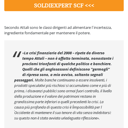
SOLDIEXPERT SCF <<<
Secondo Attali sono le classi dirigenti ad alimentare l´incertezza,
ingrediente fondamentale per mantenere il potere.
«
La crisi finanziaria del 2008 – ripete da diverso
tempo Attali – non è affatto terminata, nonostante i
proclami trionfanti di qualche politico e banchiere.
Quelli che gli anglosassoni definiscono “germogli”
di ripresa sono, a mio avviso, soltanto segnali
passeggeri.
Molte banche continuano a essere insolventi, i
prodotti speculativi più rischiosi si accumulano come e più di
prima, i disavanzi pubblici sono ormai fuori controllo, il livello
della produzione e il valore dei patrimoni restano in
grandissima parte inferiori a quelli precedenti la crisi. La
causa più profonda di questa crisi è l´impossibilità per l
´Occidente di mantenere il suo tenore di vita senza indebitarsi:
su questo non è stata avviata un´adeguata riflessione».