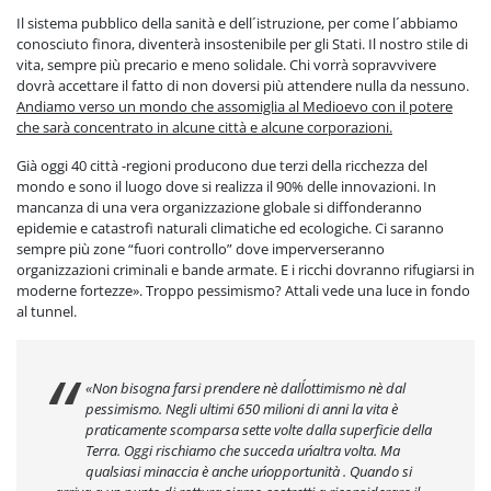
Il sistema pubblico della sanità e dell´istruzione, per come l´abbiamo
conosciuto finora, diventerà insostenibile per gli Stati. Il nostro stile di
vita, sempre più precario e meno solidale. Chi vorrà sopravvivere
dovrà accettare il fatto di non doversi più attendere nulla da nessuno.
Andiamo verso un mondo che assomiglia al Medioevo con il potere
che sarà concentrato in alcune città e alcune corporazioni.
Già oggi 40 città -regioni producono due terzi della ricchezza del
mondo e sono il luogo dove si realizza il 90% delle innovazioni. In
mancanza di una vera organizzazione globale si diffonderanno
epidemie e catastrofi naturali climatiche ed ecologiche. Ci saranno
sempre più zone “fuori controllo” dove imperverseranno
organizzazioni criminali e bande armate. E i ricchi dovranno rifugiarsi in
moderne fortezze». Troppo pessimismo? Attali vede una luce in fondo
al tunnel.
«Non bisogna farsi prendere nè dall´ottimismo nè dal
pessimismo. Negli ultimi 650 milioni di anni la vita è
praticamente scomparsa sette volte dalla superficie della
Terra. Oggi rischiamo che succeda un´altra volta. Ma
qualsiasi minaccia è anche un´opportunità . Quando si