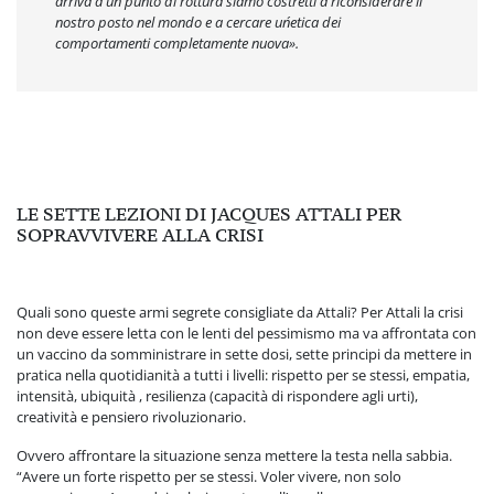
arriva a un punto di rottura siamo costretti a riconsiderare il
nostro posto nel mondo e a cercare un´etica dei
comportamenti completamente nuova».
LE SETTE LEZIONI DI JACQUES ATTALI PER
SOPRAVVIVERE ALLA CRISI
Quali sono queste armi segrete consigliate da Attali? Per Attali la crisi
non deve essere letta con le lenti del pessimismo ma va affrontata con
un vaccino da somministrare in sette dosi, sette principi da mettere in
pratica nella quotidianità a tutti i livelli: rispetto per se stessi, empatia,
intensità, ubiquità , resilienza (capacità di rispondere agli urti),
creatività e pensiero rivoluzionario.
Ovvero affrontare la situazione senza mettere la testa nella sabbia.
“Avere un forte rispetto per se stessi. Voler vivere, non solo