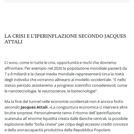
LA CRISI E L’IPERINFLAZIONE SECONDO JACQUES
ATTALI
Ci sono, come in tutte le crisi, opportunità e rischi che dovremo
affrontare. Per esempio nel 2020 la popolazione mondiale passerà da
7 a 8 miliardi e la classe media mondiale rappresenterà circa la metà
degli individui che vorranno allinearsi al modello occidentale. “E nello
stesso periodo assisteremo a progressi scientifici considerevoli, come
le nanotecnologie, le neuroscienze, le biotecnologie”.
Ma la fine del tunnel nelle economie occidentali non è ancora finito
secondo
Jacques Attali
. «La congiuntura economica ci riserverà altre
brutte sorprese. Personalmente temo il ritorno dell´iperinflazione
scatenata all´enorme liquidità creata dalle Banche centrali, la possibile
esplosione della “bolla cinese” per colpa degli eccessivi crediti concessi
e della sovraccapacità produttiva della Repubblica Popolare.