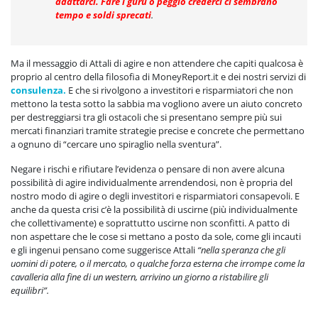
adattarci. Fare i guru o peggio crederci ci sembrano
tempo e soldi sprecati
.
Ma il messaggio di Attali di agire e non attendere che capiti qualcosa è
proprio al centro della filosofia di MoneyReport.it e dei nostri servizi di
consulenza.
E che si rivolgono a investitori e risparmiatori che non
mettono la testa sotto la sabbia ma vogliono avere un aiuto concreto
per destreggiarsi tra gli ostacoli che si presentano sempre più sui
mercati finanziari tramite strategie precise e concrete che permettano
a ognuno di “cercare uno spiraglio nella sventura”.
Negare i rischi e rifiutare l’evidenza o pensare di non avere alcuna
possibilità di agire individualmente arrendendosi, non è propria del
nostro modo di agire o degli investitori e risparmiatori consapevoli. E
anche da questa crisi c’è la possibilità di uscirne (più individualmente
che collettivamente) e soprattutto uscirne non sconfitti. A patto di
non aspettare che le cose si mettano a posto da sole, come gli incauti
e gli ingenui pensano come suggerisce Attali
“nella speranza che gli
uomini di potere, o il mercato, o qualche forza esterna che irrompe come la
cavalleria alla fine di un western, arrivino un giorno a ristabilire gli
equilibri”.