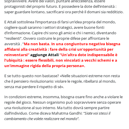
sopravvivere. Avere dei valori, puntare all’eccellenza, essere
protagonisti del proprio futuro. E possedere la dote dell’intensità :
saper guardare lontano, sacrificarsi ora perchè il domani sia redditizio.
E Attali sottolinea l’importanza di farsi un’idea propria del mondo,
cogliere quali saranno i settori strategici, avere buone fonti
d’informazione. Capire chi sono gli amici e chi i nemici, diventando
“resilienti”. Ovvero costruire le proprie difese per affrontare le
avversità . “
Ma non basta. In una congiuntura negativa bisogna
affidarsi alla creatività : fare della crisi un’opportunità per
reinventarsi
“
aggiunge Attali
“
Un’altra dote indispensabile è
l’ubiquità : essere flessibili, non vincolati a vecchi schemi e a
un’immagine rigida della propria persona».
E se tutto questo non bastasse? «Nelle situazioni estreme non resta
che il pensiero rivoluzionario: violare le regole, ribellarsi al mondo,
senza mai perdere il rispetto di sé».
In condizioni estreme, insomma, bisogna osare fino anche a violare le
regole del gioco. Nessun organismo può sopravvivere senza operare
una rivoluzione al suo interno. Ma tutto dovrà sempre partire
dall’individuo. Come diceva Mahatma Gandhi:
“Siate voi stessi il
cambiamento che volete realizzare nel mondo”.