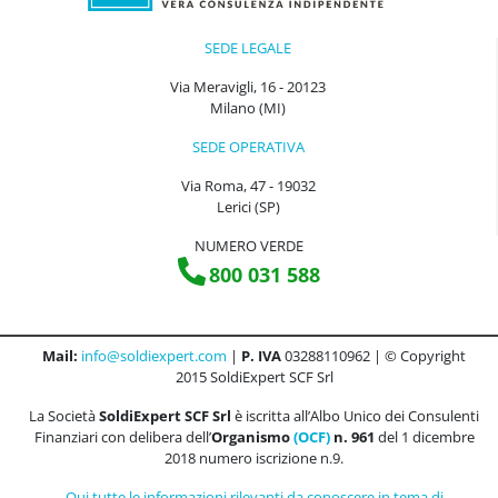
SEDE LEGALE
Via Meravigli, 16 - 20123
Milano (MI)
SEDE OPERATIVA
Via Roma, 47 - 19032
Lerici (SP)
NUMERO VERDE
800 031 588
Mail:
info@soldiexpert.com
|
P. IVA
03288110962 | © Copyright
2015 SoldiExpert SCF Srl
La Società
SoldiExpert SCF Srl
è iscritta all’Albo Unico dei Consulenti
Finanziari con delibera dell’
Organismo
(OCF)
n. 961
del 1 dicembre
2018 numero iscrizione n.9.
Qui tutte le informazioni rilevanti da conoscere in tema di