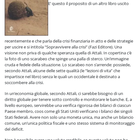
E’ questo il proposito di un altro libro uscito
recentemente e che parla della crisi finanziaria in atto e delle strategie
per uscire e si intitola “Sopravvivere alla crisi” (Fazi Editore). Una
visione non priva di qualche speranza quella di Attali. In copertina c’è
la foto di uno scarabeo che spinge una palla di sterco. Un’immagine
cruda e fedele della situazione. Lo scarabeo non s’arrende: possiede,
secondo Attali, alcune delle sette qualità (le “lezioni di vita” che
impartisce nel libro) senza le quali un occidentale è destinato a
soccombere alla crisi.
In un’economia globale, secondo Attali, ci sarebbe bisogno di un
diritto globale per tenere sotto controllo e monitorare le banche. E, a
livello europeo, servirebbe una verifica rigorosa dei bilanci di ciascun
Paese membro, coos come gli Stati Uniti verificano i bilanci dei singoli
Stati federali. Avere non solo una moneta unica, ma anche un bilancio
comune, un’unica politica fiscale e uno stesso sistema di monitoraggio
del deficit.