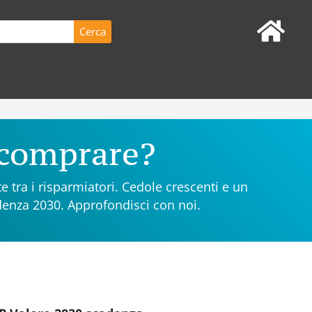
 comprare?
 tra i risparmiatori. Cedole crescenti e un
adenza 2030. Approfondisci con noi.