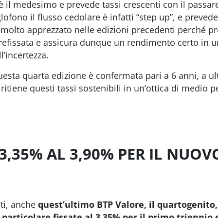
 il medesimo e prevede tassi crescenti con il passar
lofono il flusso
cedolare è infatti “step up”, e preved
molto apprezzato nelle edizioni precedenti perché p
refissata e assicura dunque un rendimento certo in 
l’incertezza.
sta quarta edizione è confermata pari a 6 anni, a ult
itiene questi tassi sostenibili in un’ottica di medio p
3,35% AL 3,90% PER IL NUOV
ti, anche
quest’ultimo BTP Valore, il quartogenito
 particolare fissate al 3,35% per il primo triennio 