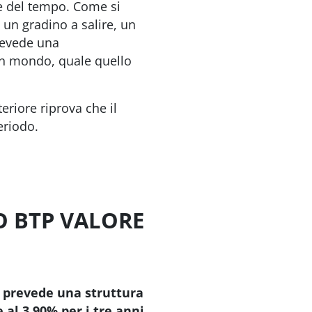
e del tempo. C
ome si
e un gradino a salire, un
revede una
un mondo, quale quello
eriore riprova che il
eriodo.
O BTP VALORE
, prevede una struttura
e al 3,90% per i tre anni