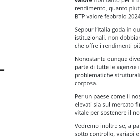
valore
non tanto per il t
rendimento, quanto piutt
BTP valore febbraio 2024
Seppur l’Italia goda in 
istituzionali, non dobbi
che offre i rendimenti più
Nonostante dunque divers
parte di tutte le agenzie
problematiche struttural
corposa.
Per un paese come il nos
elevati sia sul mercato f
vitale per sostenere il no
Vedremo inoltre se, a pa
sotto controllo, variabi