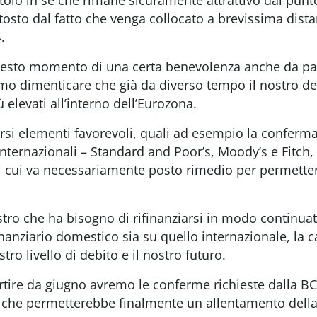
itolo in sé che rimane sicuramente attrattivo dal punto
osto dal fatto che venga collocato a brevissima dista
.
questo momento di una certa benevolenza anche da part
amo dimenticare che già da diverso tempo il nostro de
 elevati all’interno dell’Eurozona.
i elementi favorevoli, quali ad esempio la conferma
 internazionali – Standard and Poor’s, Moody’s e Fitch
i cui va necessariamente posto rimedio per permetter
tro che ha bisogno di rifinanziarsi in modo continuat
inanziario domestico sia su quello internazionale, la c
stro livello di debito e il nostro futuro.
rtire da giugno avremo le conferme richieste dalla BCE
le che permetterebbe finalmente un allentamento della