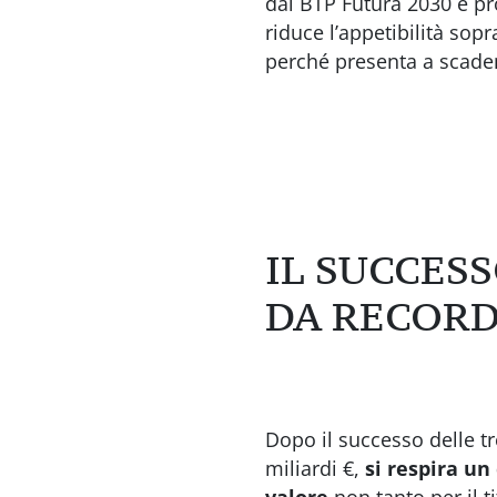
dal BTP Futura 2030 è p
riduce l’appetibilità sop
perché presenta a scaden
IL SUCCES
DA RECOR
Dopo il successo delle 
miliardi €,
si respira u