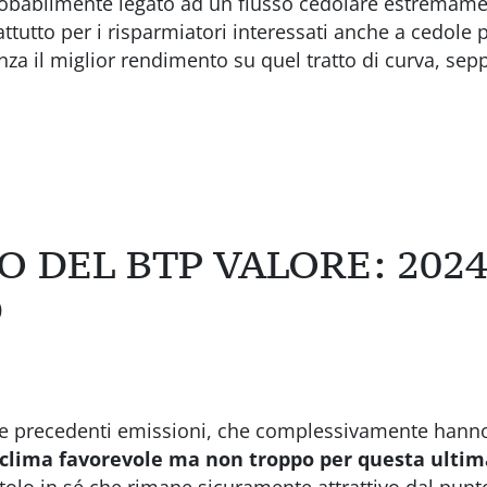
robabilmente legato ad un flusso cedolare estremame
rattutto per i risparmiatori interessati anche a cedole
za il miglior rendimento su quel tratto di curva, sep
SO DEL BTP VALORE: 202
D
tre precedenti emissioni, che complessivamente hanno
n clima favorevole ma non troppo per questa ultim