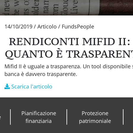
14/10/2019
/
Articolo
/
FundsPeople
RENDICONTI MIFID II:
QUANTO È TRASPAREN
Mifid II è uguale a trasparenza. Un tool disponibile s
banca è davvero trasparente.
Scarica l'articolo
Pianificazione
Protezione
e
finanziaria
patrimoniale