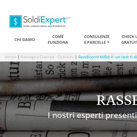
COME
CONSULENZE
CHECK 
CHI SIAMO
FUNZIONA
E PARCELLE
GRATUI
Home
|
Rassegna Stampa - Opinioni
|
Rendiconti Mifid II: un test ti
RASS
I nostri esperti presenti