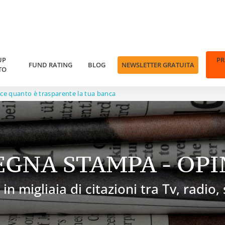
UP
P
FUND RATING
BLOG
NEWSLETTER GRATUITA
TO
 dice quanto è trasparente la tua banca
EGNA STAMPA - OPI
 in migliaia di citazioni tra Tv, radio,