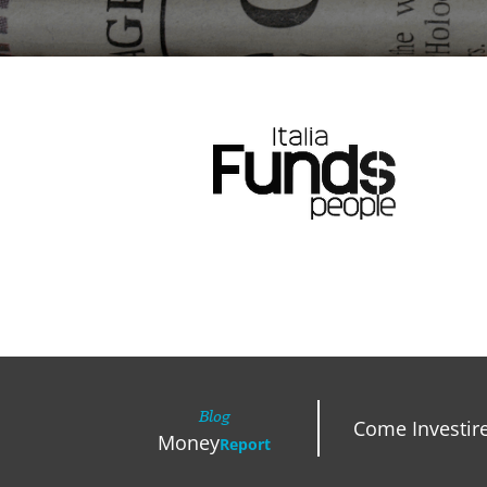
Blog
Come Investir
Money
Report