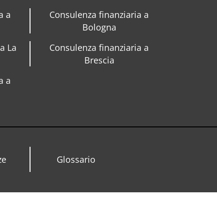
a a
Consulenza finanziaria a
Bologna
 a La
Consulenza finanziaria a
Brescia
a a
ze
Glossario