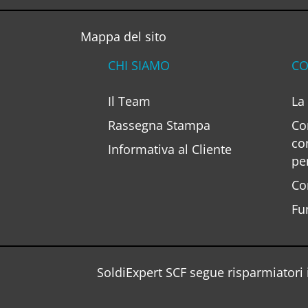
Mappa del sito
CHI SIAMO
CO
Il Team
La
Rassegna Stampa
Co
co
Informativa al Cliente
pe
Co
Fu
SoldiExpert SCF segue risparmiatori i