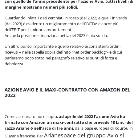
con quello dell’anno precedente per l’azione Avio, tutti i livelli di
margine mostrano numeri più solidi.
Guardando infatti i dati cerchiati in rosso (del 2022) e quelli in verde
(del 2023) è evidente un miglioramento dell’EBITDA e ancor più
dell’EBIT per i i minori ammortamenti.
Anche la posizione finanziaria netta del 2023 è più solida.
Un altro punto importante è quello relativo ai consistenti ordini
ricevuti – nella tabella sopra definito “net order backlog”- e di cui
parleremo poco sotto nel paragrafo relativo ai punti di forza e
debolezza.
AZIONE AVIO E IL MAXI-CONTRATTO CON AMAZON DEL
2022
Come accennato poco sopra,
ad aprile del 2022 l’azione Avio ha
firmato con Amazon un maxi-contratto che prevede 18 lanci del
razzo Ariane 6 nell’arco di tre anni
, dalla base europea di Kourou in
Arianespace del gruppo Avio si
Guyana francese. Per