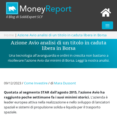
Il Blog di SoldiExpert SCF
Home
|
Azione Avio analisi di un titolo in caduta libera in Borsa
Azione Avio analisi di un titolo in caduta
libera in Borsa
Una tecnologia all'avanguardia e ordini in crescita non bastano a
risollevare l'azione Avio dai minimi di Borsa. Leggi la nostra analisi.
09/12/2023
/
Come Investire
/
di
Mara Dussont
Quotata al segmento STAR dall’agosto 2015, l’azione Avio ha
raggiunto poche settimane fa i suoi minimi storici.
L’azienda è
leader europea attiva nella realizzazione e nello sviluppo di lanciatori
spaziali e sistemi di propulsione solida e liquida per il trasporto
spaziale.