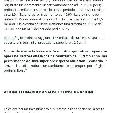
Nel primo semestre del 2025, gli ordini e i ricavi di Leonardo hanno
registrato un incremento, rispettivamente pari ad un +9,7% per gli
ordini (11,2 miliardi) rispetto allo stesso periodo del 2024, e ricavi per
circa 8,9 miliardi di euro, in aumento del 12,9%. La previsione per
l’intero 2025 è di ordini attorno ai 21 miliardi e ricavi intorno ai 18,6
miliardi. Alla crescita dei ricavi si affianca una crescita dell’EBITA del
+15,0%, con un ROS del periodo pari al 6,5%.
Il portafoglio ordini ha raggiunto i 45 miliardi di euro e assicura una
copertura in termini di produzione superiore a 2,5 anni.
Numeri decisamente buoni, ma
c’è un titolo quotato europeo che
opera nel settore difesa che ha realizzato nell’ultimo anno una
performance del 80% superiore rispetto alle azioni Leonardo.
E’
arrivata l’ora di introdurre un cambiamento nel proprio portafoglio
ordini in Borsa?
AZIONE LEONARDO: ANALISI E CONSIDERAZIONI
La chiave per un investimento di successo risiede anche nella scelta