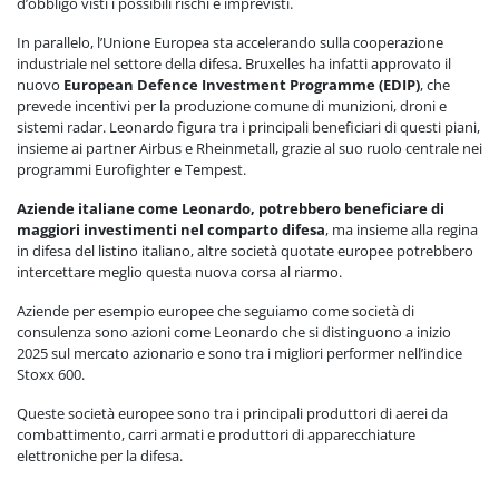
d’obbligo visti i possibili rischi e imprevisti.
In parallelo, l’Unione Europea sta accelerando sulla cooperazione
industriale nel settore della difesa. Bruxelles ha infatti approvato il
nuovo
European Defence Investment Programme (EDIP)
, che
prevede incentivi per la produzione comune di munizioni, droni e
sistemi radar. Leonardo figura tra i principali beneficiari di questi piani,
insieme ai partner Airbus e Rheinmetall, grazie al suo ruolo centrale nei
programmi Eurofighter e Tempest.
Aziende italiane come Leonardo, potrebbero beneficiare di
maggiori investimenti nel comparto difesa
, ma insieme alla regina
in difesa del listino italiano, altre società quotate europee potrebbero
intercettare meglio questa nuova corsa al riarmo.
Aziende per esempio europee che seguiamo come società di
consulenza sono azioni come Leonardo che si distinguono a inizio
2025 sul mercato azionario e sono tra i migliori performer nell’indice
Stoxx 600.
Queste società europee sono tra i principali produttori di aerei da
combattimento, carri armati e produttori di apparecchiature
elettroniche per la difesa.