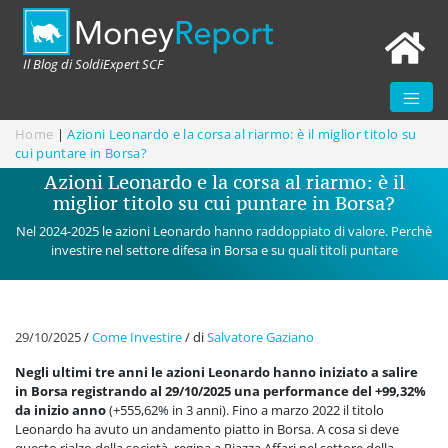
Il Blog di SoldiExpert SCF
Home
|
Azioni Leonardo e la corsa al riarmo: è il miglior titolo su
cui puntare in Borsa?
Azioni Leonardo e la corsa al riarmo: è il
miglior titolo su cui puntare in Borsa?
Nel 2024-2025 le azioni Leonardo hanno raddoppiato di valore. Perchè
investire nel settore difesa in Borsa e su quali titoli puntare
29/10/2025
/
Come Investire
/
di
Salvatore Gaziano
Negli ultimi tre anni le azioni Leonardo hanno iniziato a salire
in Borsa registrando al 29/10/2025 una performance del +99,32%
da inizio anno
(+555,62% in 3 anni). Fino a marzo 2022 il titolo
Leonardo ha avuto un andamento piatto in Borsa. A cosa si deve
questo rialzo della società, regina a Piazza Affari nel settore della