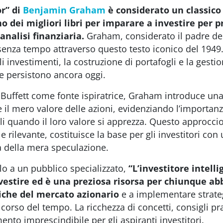
or” di
Benjamin Graham
è considerato un classico
ei migliori libri per imparare a investire per pr
’analisi finanziaria.
Graham, considerato il padre del 
enza tempo attraverso questo testo iconico del 1949. 
li investimenti, la costruzione di portafogli e la gesti
e persistono ancora oggi.
Buffett come fonte ispiratrice, Graham introduce una 
 il mero valore delle azioni, evidenziando l’importanza
li quando il loro valore si apprezza. Questo approcc
e rilevante, costituisce la base per gli investitori co
à della mera speculazione.
lo a un pubblico specializzato,
“L’investitore intell
vestire ed è una preziosa risorsa per chiunque ab
che del mercato azionario
e a implementare strate
corso del tempo. La ricchezza di concetti, consigli prati
ento imprescindibile per gli aspiranti investitori.