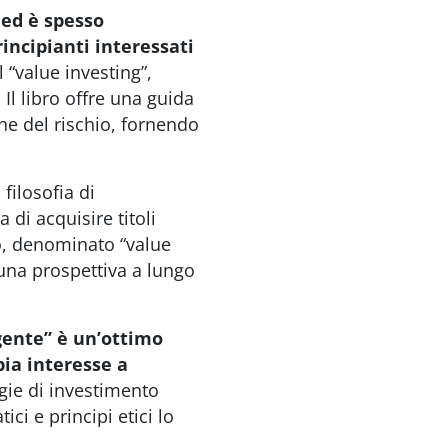
 ed è spesso
incipianti interessati
“value investing”,
Il libro offre una guida
one del rischio, fornendo
filosofia di
 di acquisire titoli
io, denominato “value
n una prospettiva a lungo
igente” è un’ottimo
bia interesse a
gie di investimento
ci e principi etici lo