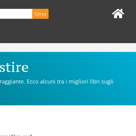
stire
giante. Ecco alcuni tra i migliori libri sugli