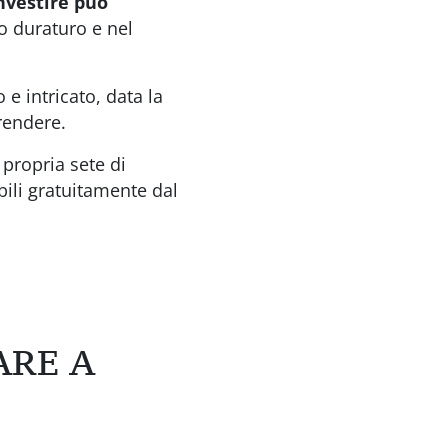
nvestire può
o duraturo e nel
e intricato, data la
rendere.
 propria sete di
bili gratuitamente dal
ARE A