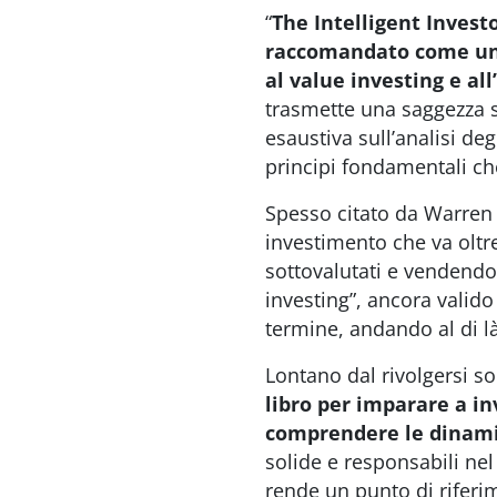
“
The Intelligent Invest
raccomandato come uno d
al value investing e all
trasmette una saggezza s
esaustiva sull’analisi deg
principi fondamentali ch
Spesso citato da Warren 
investimento che va oltre
sottovalutati e vendendo
investing”, ancora valido 
termine, andando al di l
Lontano dal rivolgersi so
libro per imparare a in
comprendere le dinami
solide e responsabili nel 
rende un punto di riferim