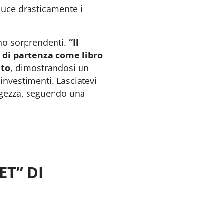
iduce drasticamente i
ono sorprendenti.
“Il
 di partenza come libro
nto
, dimostrandosi un
nvestimenti. Lasciatevi
aggezza, seguendo una
ET” DI