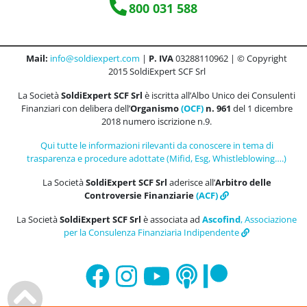
800 031 588
Mail:
info@soldiexpert.com
|
P. IVA
03288110962 | © Copyright
2015 SoldiExpert SCF Srl
La Società
SoldiExpert SCF Srl
è iscritta all’Albo Unico dei Consulenti
Finanziari con delibera dell’
Organismo
(OCF)
n. 961
del 1 dicembre
2018 numero iscrizione n.9.
Qui tutte le informazioni rilevanti da conoscere in tema di
trasparenza e procedure adottate (Mifid, Esg, Whistleblowing….)
La Società
SoldiExpert SCF Srl
aderisce all’
Arbitro delle
Controversie Finanziarie
(ACF)
La Società
SoldiExpert SCF Srl
è associata ad
Ascofind
, Associazione
per la Consulenza Finanziaria Indipendente