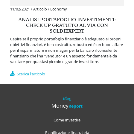
11/02/2021
/
Articolo
/
Economy
ANALISI PORTAFOGLIO INVESTIMENTI:
CHECK UP GRATUITO AL VIA CON
SOLDIEXPERT
Capire se il proprio portafoglio finanziario è adeguato ai propri
obiettivi finanziari, è ben costruito, robusto ed è un buon affare
per il risparmiatore e non magari per la banca o il consulente
finanziario che l’ha “venduto” è un aspetto fondamentale da
valutare per qualsiasi piccolo o grande investitore.
Scarica l'articolo
Blog
Money
Report
Come Investire
Pianificazione finanziaria