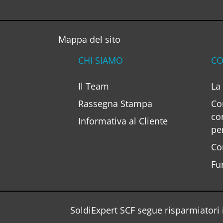
Mappa del sito
CHI SIAMO
CO
Il Team
La
Rassegna Stampa
Co
co
Informativa al Cliente
pe
Co
Fu
SoldiExpert SCF segue risparmiatori i