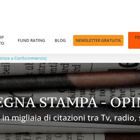
UP
P
FUND RATING
BLOG
NEWSLETTER GRATUITA
TO
aderisce a Confcommercio)
EGNA STAMPA - OPI
 in migliaia di citazioni tra Tv, radio,