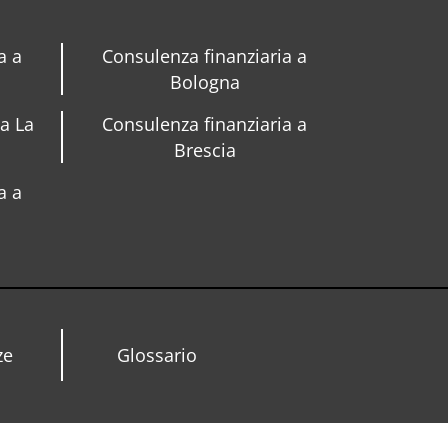
a a
Consulenza finanziaria a
Bologna
 a La
Consulenza finanziaria a
Brescia
a a
ze
Glossario