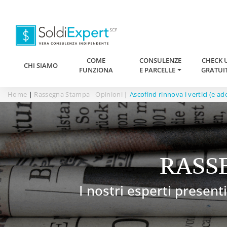
COME
CONSULENZE
CHECK 
CHI SIAMO
FUNZIONA
E PARCELLE
GRATUI
Home
|
Rassegna Stampa - Opinioni
|
Ascofind rinnova i vertici (e 
RASS
I nostri esperti presenti