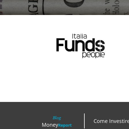
Blog
Come Investir
Money
Report