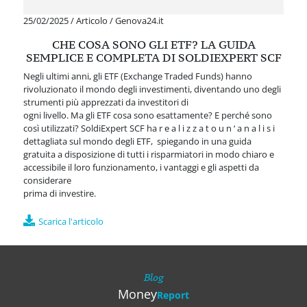
25/02/2025
/
Articolo
/
Genova24.it
CHE COSA SONO GLI ETF? LA GUIDA
SEMPLICE E COMPLETA DI SOLDIEXPERT SCF
Negli ultimi anni, gli ETF (Exchange Traded Funds) hanno
rivoluzionato il mondo degli investimenti, diventando uno degli
strumenti più apprezzati da investitori di
ogni livello. Ma gli ETF cosa sono esattamente? E perché sono
così utilizzati? SoldiExpert SCF ha r e a l i z z a t o u n ‘ a n a l i s i
dettagliata sul mondo degli ETF, spiegando in una guida
gratuita a disposizione di tutti i risparmiatori in modo chiaro e
accessibile il loro funzionamento, i vantaggi e gli aspetti da
considerare
prima di investire.
Scarica l'articolo
Blog
Money
Report