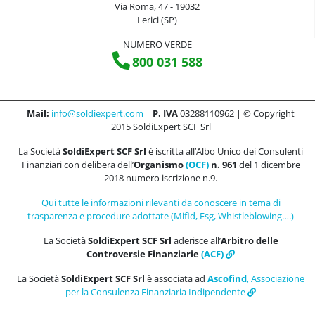
Via Roma, 47 - 19032
Lerici (SP)
NUMERO VERDE
800 031 588
Mail:
info@soldiexpert.com
|
P. IVA
03288110962 | © Copyright
2015 SoldiExpert SCF Srl
La Società
SoldiExpert SCF Srl
è iscritta all’Albo Unico dei Consulenti
Finanziari con delibera dell’
Organismo
(OCF)
n. 961
del 1 dicembre
2018 numero iscrizione n.9.
Qui tutte le informazioni rilevanti da conoscere in tema di
trasparenza e procedure adottate (Mifid, Esg, Whistleblowing….)
La Società
SoldiExpert SCF Srl
aderisce all’
Arbitro delle
Controversie Finanziarie
(ACF)
La Società
SoldiExpert SCF Srl
è associata ad
Ascofind
, Associazione
per la Consulenza Finanziaria Indipendente