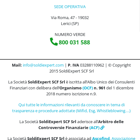
SEDE OPERATIVA
Via Roma, 47 - 19032
Lerici (SP)
NUMERO VERDE
800 031 588
Mail:
info@soldiexpert.com
|
P. IVA
03288110962 | © Copyright
2015 SoldiExpert SCF Srl
La Società
SoldiExpert SCF Srl
è iscritta all’Albo Unico dei Consulenti
Finanziari con delibera dell’
Organismo
(OCF)
n. 961
del 1 dicembre
2018 numero iscrizione n.9.
Qui tutte le informazioni rilevanti da conoscere in tema di
trasparenza e procedure adottate (Mifid, Esg, Whistleblowing….)
La Società
SoldiExpert SCF Srl
aderisce all’
Arbitro delle
Controversie Finanziarie
(ACF)
La Società
SoldiExpert SCF Srl
è associata ad
Ascofind
, Associazione