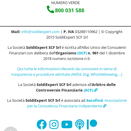
NUMERO VERDE
800 031 588
Mail:
info@soldiexpert.com
|
P. IVA
03288110962 | © Copyright
2015 SoldiExpert SCF Srl
La Società
SoldiExpert SCF Srl
è iscritta all’Albo Unico dei Consulenti
Finanziari con delibera dell’
Organismo
(OCF)
n. 961
del 1 dicembre
2018 numero iscrizione n.9.
Qui tutte le informazioni rilevanti da conoscere in tema di
trasparenza e procedure adottate (Mifid, Esg, Whistleblowing….)
La Società
SoldiExpert SCF Srl
aderisce all’
Arbitro delle
Controversie Finanziarie
(ACF)
La Società
SoldiExpert SCF Srl
è associata ad
Ascofind
, Associazione
per la Consulenza Finanziaria Indipendente