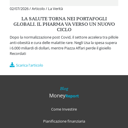
02/07/2026
/
Articolo
/
La Verità
LA SALUTE TORNA NEI PORTAFOGLI
GLOBALI. IL PHARMA VA VERSO UN NUOVO
CICLO
Dopo la normalizzazione post Covid, il settore accelera tra pillole
anti-obesità e cura delle malattie rare. Negli Usa la spesa supera
i 6.000 miliardi di dollari, mentre Piazza Affari perde il gioiello
Recordati
Scarica l'articolo
Blog
Money
Report
Come Investire
Pianificazione finanziaria