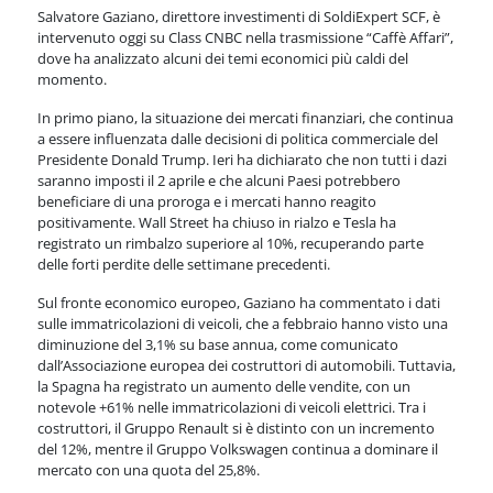
Salvatore Gaziano, direttore investimenti di SoldiExpert SCF, è
intervenuto oggi su Class CNBC nella trasmissione “Caffè Affari”,
dove ha analizzato alcuni dei temi economici più caldi del
momento.
In primo piano, la situazione dei mercati finanziari, che continua
a essere influenzata dalle decisioni di politica commerciale del
Presidente Donald Trump. Ieri ha dichiarato che non tutti i dazi
saranno imposti il 2 aprile e che alcuni Paesi potrebbero
beneficiare di una proroga e i mercati hanno reagito
positivamente. Wall Street ha chiuso in rialzo e Tesla ha
registrato un rimbalzo superiore al 10%, recuperando parte
delle forti perdite delle settimane precedenti.
Sul fronte economico europeo, Gaziano ha commentato i dati
sulle immatricolazioni di veicoli, che a febbraio hanno visto una
diminuzione del 3,1% su base annua, come comunicato
dall’Associazione europea dei costruttori di automobili. Tuttavia,
la Spagna ha registrato un aumento delle vendite, con un
notevole +61% nelle immatricolazioni di veicoli elettrici. Tra i
costruttori, il Gruppo Renault si è distinto con un incremento
del 12%, mentre il Gruppo Volkswagen continua a dominare il
mercato con una quota del 25,8%.