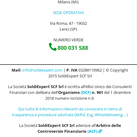
Milano (MI)
SEDE OPERATIVA
Via Roma, 47 - 19032
Lerici (SP)
NUMERO VERDE
800 031 588
Mail:
info@soldiexpert.com
|
P. IVA
03288110962 | © Copyright
2015 SoldiExpert SCF Srl
La Società
SoldiExpert SCF Srl
è iscritta all’Albo Unico dei Consulenti
Finanziari con delibera dell’
Organismo
(OCF)
n. 961
del 1 dicembre
2018 numero iscrizione n.9.
Qui tutte le informazioni rilevanti da conoscere in tema di
trasparenza e procedure adottate (Mifid, Esg, Whistleblowing….)
La Società
SoldiExpert SCF Srl
aderisce all’
Arbitro delle
Controversie Finanziarie
(ACF)