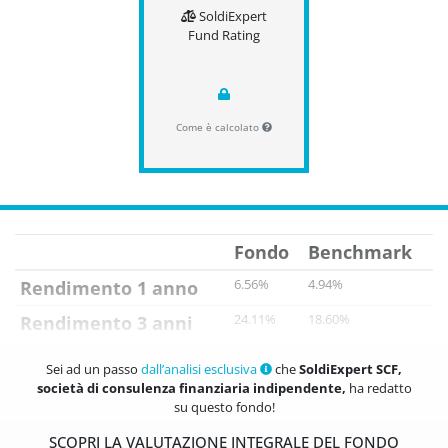
SoldiExpert
Fund Rating
Come è calcolato
Fondo
Benchmark
6.56%
4.94%
Rendimento 1 anno
24.11%
18.60%
Rendimento 3 anni
14.56%
15.09%
Rendimento 5 anni
Sei ad un passo
dall’analisi esclusiva
che
SoldiExpert SCF,
società di consulenza finanziaria indipendente,
ha redatto
Fondo
Benchmark
su questo fondo!
SCOPRI LA VALUTAZIONE INTEGRALE DEL FONDO
5.40%
4.75%
Drawdown 1 anno