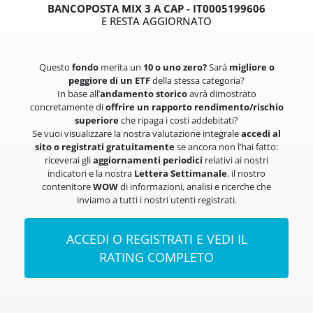
BANCOPOSTA MIX 3 A CAP - IT0005199606
5.40%
4.76%
Drawdown 3 anni
E RESTA AGGIORNATO
15.67%
14.37%
Drawdown 5 anni
Questo
fondo
merita un
10 o uno zero?
Sarà
migliore o
peggiore di un ETF
della stessa categoria?
In base all’
andamento storico
avrà dimostrato
concretamente di
offrire un rapporto rendimento/rischio
superiore
che ripaga i costi addebitati?
Se vuoi visualizzare la nostra valutazione integrale
accedi al
sito o registrati gratuitamente
se ancora non l’hai fatto:
riceverai gli
aggiornamenti periodici
relativi ai nostri
indicatori e la nostra
Lettera Settimanale
, il nostro
contenitore
WOW
di informazioni, analisi e ricerche che
inviamo a tutti i nostri utenti registrati.
ACCEDI O REGISTRATI E VEDI IL
RATING COMPLETO