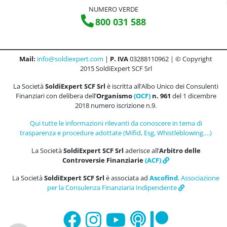
NUMERO VERDE
800 031 588
Mail:
info@soldiexpert.com
|
P. IVA
03288110962 | © Copyright
2015 SoldiExpert SCF Srl
La Società
SoldiExpert SCF Srl
è iscritta all’Albo Unico dei Consulenti
Finanziari con delibera dell’
Organismo
(OCF)
n. 961
del 1 dicembre
2018 numero iscrizione n.9.
Qui tutte le informazioni rilevanti da conoscere in tema di
trasparenza e procedure adottate (Mifid, Esg, Whistleblowing….)
La Società
SoldiExpert SCF Srl
aderisce all’
Arbitro delle
Controversie Finanziarie
(ACF)
La Società
SoldiExpert SCF Srl
è associata ad
Ascofind
, Associazione
per la Consulenza Finanziaria Indipendente