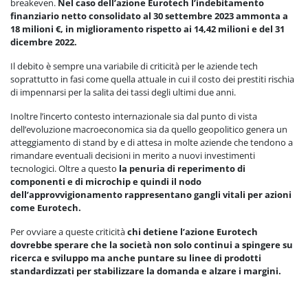
breakeven.
Nel caso dell’azione Eurotech l’indebitamento
finanziario netto consolidato al 30 settembre 2023 ammonta a
18 milioni €, in miglioramento rispetto ai 14,42 milioni e del 31
dicembre 2022.
Il debito è sempre una variabile di criticità per le aziende tech
soprattutto in fasi come quella attuale in cui il costo dei prestiti rischia
di impennarsi per la salita dei tassi degli ultimi due anni.
Inoltre l’incerto contesto internazionale sia dal punto di vista
dell’evoluzione macroeconomica sia da quello geopolitico genera un
atteggiamento di stand by e di attesa in molte aziende che tendono a
rimandare eventuali decisioni in merito a nuovi investimenti
tecnologici. Oltre a questo
la penuria di reperimento di
componenti e di microchip e quindi il nodo
dell’approvvigionamento rappresentano gangli vitali per azioni
come Eurotech.
Per ovviare a queste criticità
chi detiene l’azione Eurotech
dovrebbe sperare che la società non solo continui a spingere su
ricerca e sviluppo ma anche puntare su linee di prodotti
standardizzati per stabilizzare la domanda e alzare i margini.