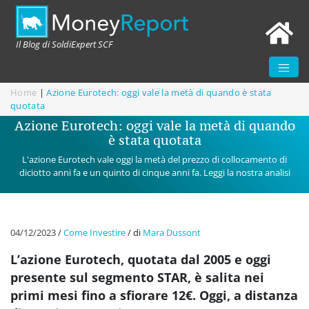
Il Blog di SoldiExpert SCF
Home
|
Azione Eurotech: oggi vale la metà di quando è stata
quotata
Azione Eurotech: oggi vale la metà di quando
è stata quotata
L'azione Eurotech vale oggi la metà del prezzo di collocamento di
diciotto anni fa e un quinto di cinque anni fa. Leggi la nostra analisi
04/12/2023
/
Come Investire
/
di
Mara Dussont
L’azione Eurotech, quotata dal 2005 e oggi
presente sul segmento STAR, è salita nei
primi mesi fino a sfiorare 12€. Oggi, a distanza