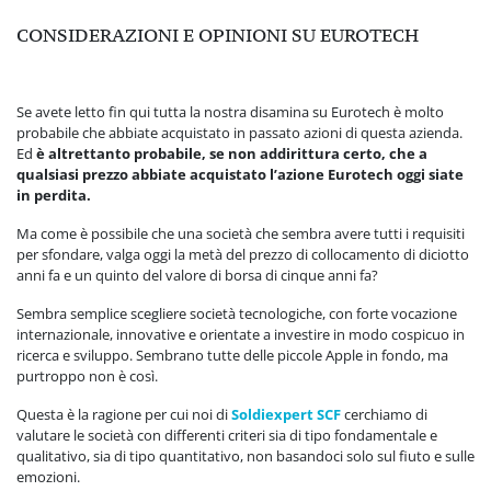
CONSIDERAZIONI E OPINIONI SU EUROTECH
Se avete letto fin qui tutta la nostra disamina su Eurotech è molto
probabile che abbiate acquistato in passato azioni di questa azienda.
Ed
è altrettanto probabile, se non addirittura certo, che a
qualsiasi prezzo abbiate acquistato l’azione Eurotech oggi siate
in perdita.
Ma come è possibile che una società che sembra avere tutti i requisiti
per sfondare, valga oggi la metà del prezzo di collocamento di diciotto
anni fa e un quinto del valore di borsa di cinque anni fa?
Sembra semplice scegliere società tecnologiche, con forte vocazione
internazionale, innovative e orientate a investire in modo cospicuo in
ricerca e sviluppo. Sembrano tutte delle piccole Apple in fondo, ma
purtroppo non è così.
Questa è la ragione per cui noi di
Soldiexpert SCF
cerchiamo di
valutare le società con differenti criteri sia di tipo fondamentale e
qualitativo, sia di tipo quantitativo, non basandoci solo sul fiuto e sulle
emozioni.