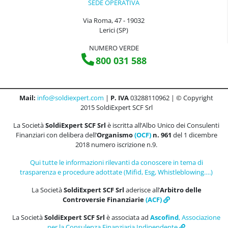
SEDE OPERATIVA
Via Roma, 47 - 19032
Lerici (SP)
NUMERO VERDE
800 031 588
Mail:
info@soldiexpert.com
|
P. IVA
03288110962 | © Copyright
2015 SoldiExpert SCF Srl
La Società
SoldiExpert SCF Srl
è iscritta all’Albo Unico dei Consulenti
Finanziari con delibera dell’
Organismo
(OCF)
n. 961
del 1 dicembre
2018 numero iscrizione n.9.
Qui tutte le informazioni rilevanti da conoscere in tema di
trasparenza e procedure adottate (Mifid, Esg, Whistleblowing….)
La Società
SoldiExpert SCF Srl
aderisce all’
Arbitro delle
Controversie Finanziarie
(ACF)
La Società
SoldiExpert SCF Srl
è associata ad
Ascofind
, Associazione
per la Consulenza Finanziaria Indipendente