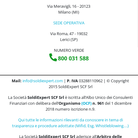
Via Meravigli, 16 - 20123
Milano (MI)
SEDE OPERATIVA
Via Roma, 47 - 19032
Lerici (SP)
NUMERO VERDE
800 031 588
Mail:
info@soldiexpert.com
|
P. IVA
03288110962 | © Copyright
2015 SoldiExpert SCF Srl
La Società
SoldiExpert SCF Srl
è iscritta all’Albo Unico dei Consulenti
Finanziari con delibera dell’
Organismo
(OCF)
n. 961
del 1 dicembre
2018 numero iscrizione n.9.
Qui tutte le informazioni rilevanti da conoscere in tema di
trasparenza e procedure adottate (Mifid, Esg, Whistleblowing….)
La Società
SoldiExpert SCF Srl
aderisce all’
Arbitro delle