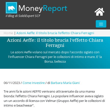
Il Blog di SoldiExpert SCF
Home
|
Azioni Aeffe: il titolo brucia l’effetto Chiara Ferragni
Azioni Aeffe: il titolo brucia l’effetto Chiara
Ferragni
Le azioni Aeffe volano sul mercato dopo l'accordo siglato con
l'influencer Chiara Ferragni per le collezioni di intimo e mare. E' la
Borsa, bellezza
06/11/2023
/
Come Investire
/
di
Barbara Maria Giani
Tre anni fa le azioni AEFFE venivano attraversate da una marea
bionda: l’effetto Chiara Ferragni. La popolare influencer aveva siglato
un un accordo di licenza con Velmar (Gruppo Aeffe) per le collezioni di
intimo e beachwear”.