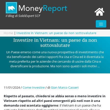
Il Blog di SoldiExpert SCF
Home
|
Investire in Vietnam: un paese da non sottovalutare
Investire in Vietnam: un paese da non
sottovalutare
Un Paese emerso come una nuova prospettiva di investimento che
sta beneficiando dei cattivi rapporti fra Usa e Cina ed è diventata la
meta preferita per le aziende che cercando di uscire dalla Cina e
diversificare la produzione. Ma non sono questi i soli motivi ...
11/01/2024
/
Come Investire
/
di
Gian Marco Casseri
Rispetto al passato, chiedersi se abbia senso o meno investire in
Vietnam rispetto ad altri paesi emergenti più noti non è una
domanda così scontata oggigiorno
: il Vietnam è un paese che ha
catturato l’attenzione degli investitori internazionali grazie alla sua