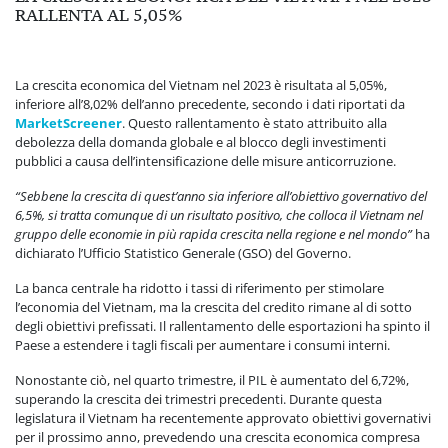
RALLENTA AL 5,05%
La crescita economica del Vietnam nel 2023 è risultata al 5,05%,
inferiore all’8,02% dell’anno precedente, secondo i dati riportati da
MarketScreener
. Questo rallentamento è stato attribuito alla
debolezza della domanda globale e al blocco degli investimenti
pubblici a causa dell’intensificazione delle misure anticorruzione.
“Sebbene la crescita di quest’anno sia inferiore all’obiettivo governativo del
6,5%, si tratta comunque di un risultato positivo, che colloca il Vietnam nel
gruppo delle economie in più rapida crescita nella regione e nel mondo”
ha
dichiarato l’Ufficio Statistico Generale (GSO) del Governo.
La banca centrale ha ridotto i tassi di riferimento per stimolare
l’economia del Vietnam, ma la crescita del credito rimane al di sotto
degli obiettivi prefissati. Il rallentamento delle esportazioni ha spinto il
Paese a estendere i tagli fiscali per aumentare i consumi interni.
Nonostante ciò, nel quarto trimestre, il PIL è aumentato del 6,72%,
superando la crescita dei trimestri precedenti. Durante questa
legislatura il Vietnam ha recentemente approvato obiettivi governativi
per il prossimo anno, prevedendo una crescita economica compresa