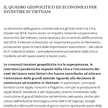
IL QUADRO GEOPOLITICO ED ECONOMICO PER
INVESTIRE IN VIETNAM
Le dinamiche della guerra commerciale tra gli Stati Uniti e la Cina,
iniziate nel 2018, hanno avuto un impatto notevole sul panorama
economico del Vietnam, come riportato da un articolo dell’Economist.
Nel 2019, il Vietnam è diventato un importante punto di riferimento,
producendo quasi la metà delle importazioni statunitensi – del valore
di 31 miliardi di dollari – precedentemente provenienti dalla Cina e
trasferite ad altri paesi asiatici a basso costo.
Le crescenti tensioni geopolitiche tra le superpotenze, le
restrizioni pandemiche imposte dalla Cina e l’incremento dei
costi del lavoro sono fattori che hanno contribuito ad attirare
l’attenzione delle grandi aziende riguardo alla decisione di
cominciare ad investire in Vietnam
. In particolare, i principali
fornitori come Apple, Foxconn e Pegatron, noti per la produzione di
Apple Watch, MacBook e altri dispositivi, stanno investendo nella
costruzione di grandi fabbriche nel territorio vietnamita. Anche altri
colossi dell’industria tecnologica come Dell e HP (laptop), Google
(telefoni) e Microsoft (console di gioco) stanno spostando parte della