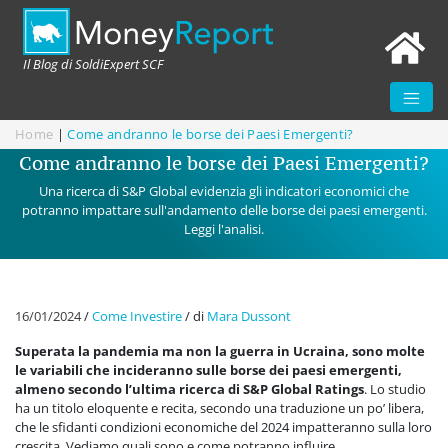
Il Blog di SoldiExpert SCF
Home
|
Come andranno le borse dei Paesi Emergenti?
Come andranno le borse dei Paesi Emergenti?
Una ricerca di S&P Global evidenzia gli indicatori economici che
potranno impattare sull'andamento delle borse dei paesi emergenti.
Leggi l'analisi.
16/01/2024
/
Come Investire
/
di
Mara Dussont
Superata la pandemia ma non la guerra in Ucraina, sono molte
le variabili che incideranno sulle borse dei paesi emergenti,
almeno secondo l’ultima ricerca di S&P Global Ratings
. Lo studio
ha un titolo eloquente e recita, secondo una traduzione un po’ libera,
che le sfidanti condizioni economiche del 2024 impatteranno sulla loro
crescita. Vediamo quali sono e come potranno influire.