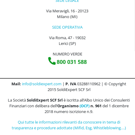
SEDE LEGALE
Via Meravigli, 16 - 20123
Milano (MI)
SEDE OPERATIVA
Via Roma, 47 - 19032
Lerici (SP)
NUMERO VERDE
800 031 588
Mail:
info@soldiexpert.com
|
P. IVA
03288110962 | © Copyright
2015 SoldiExpert SCF Srl
La Società
SoldiExpert SCF Srl
è iscritta all’Albo Unico dei Consulenti
Finanziari con delibera dell’
Organismo
(OCF)
n. 961
del 1 dicembre
2018 numero iscrizione n.9.
Qui tutte le informazioni rilevanti da conoscere in tema di
trasparenza e procedure adottate (Mifid, Esg, Whistleblowing….)