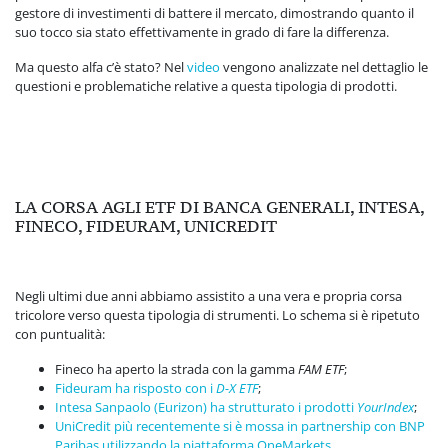
gestore di investimenti di battere il mercato, dimostrando quanto il
suo tocco sia stato effettivamente in grado di fare la differenza.
Ma questo alfa c’è stato? Nel
video
vengono analizzate nel dettaglio le
questioni e problematiche relative a questa tipologia di prodotti.
LA CORSA AGLI ETF DI BANCA GENERALI, INTESA,
FINECO, FIDEURAM, UNICREDIT
Negli ultimi due anni abbiamo assistito a una vera e propria corsa
tricolore verso questa tipologia di strumenti. Lo schema si è ripetuto
con puntualità:
Fineco ha aperto la strada con la gamma
FAM ETF
;
Fideuram ha risposto con i
D-X ETF
;
Intesa Sanpaolo (Eurizon) ha strutturato i prodotti
YourIndex
;
UniCredit più recentemente si è mossa in partnership con BNP
Paribas utilizzando la piattaforma OneMarkets