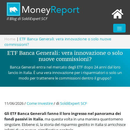
Il Blog di SoldiExpert SCF
Home
|
ETF Banca Generali: vera innovazione o solo nuove
commissioni?
ETF Banca Generali: vera innovazione o solo
nuove commissioni?
Banca Generali entra nel mercato degli ETF dopo 24 anni dal loro
lancio in Italia. È una vera innovazione per i risparmiatori o solo un
modo per trattenere le commissioni dentro il gruppo?
11/06/2026
/
Come Investire
/
di
SoldiExpert SCF
Gli ETF Banca Generali fanno il loro ingresso nel panorama dei
fondi passivi in Italia
, ma questa volta in una maniera quantomeno
singolare. Ebbene sì, la storia del risparmio gestito in Italia si arricchisce
infatti di un nuovo, significativo capitolo.