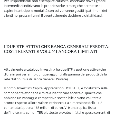
Per i risparmiatori non è semplice curiosità: osservare dove i grandi
intermediari indirizzano le proprie scelte strategiche permette di
capire in anticipo le modalità con cui verranno gestiti i patrimoni dei
clienti nei prossimi anni. E eventualmente decidere a chi affidarsi.
I DUE ETF ATTIVI CHE BANCA GENERALI EREDITA:
COSTI ELEVATI E VOLUMI ANCORA LIMITATI
Attualmente a catalogo Investlinx ha due ETF a gestione attiva (che
d’ora in poi verranno dunque aggiunti alla gamma dei prodotti dalla
rete distributiva di Banca Generali Private)
Il primo, Investlinx Capital Appreciation UCITS ETF, è focalizzato sulla
componente azionaria e mira a identificare società di qualità che
abbiano un vantaggio competitivo sostenibile e siano valutate a
sconto rispetto al loro valore intrinseco. La dimensione dell’ETF è
contenuta (appena 168 milioni di euro). Vi è una replica fisica
dell’indice, ma con un TER piuttosto elevato: infatti le spese correnti di