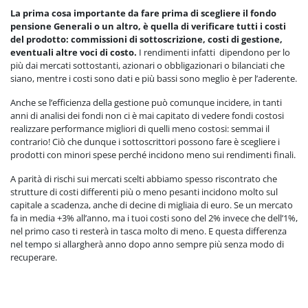
La prima cosa importante da fare prima di scegliere il fondo
pensione Generali o un altro, è quella di verificare tutti i costi
del prodotto: commissioni di sottoscrizione, costi di gestione,
eventuali altre voci di costo.
I rendimenti infatti dipendono per lo
più dai mercati sottostanti, azionari o obbligazionari o bilanciati che
siano, mentre i costi sono dati e più bassi sono meglio è per l’aderente.
Anche se l’efficienza della gestione può comunque incidere, in tanti
anni di analisi dei fondi non ci è mai capitato di vedere fondi costosi
realizzare performance migliori di quelli meno costosi: semmai il
contrario! Ciò che dunque i sottoscrittori possono fare è scegliere i
prodotti con minori spese perché incidono meno sui rendimenti finali.
A parità di rischi sui mercati scelti abbiamo spesso riscontrato che
strutture di costi differenti più o meno pesanti incidono molto sul
capitale a scadenza, anche di decine di migliaia di euro. Se un mercato
fa in media +3% all’anno, ma i tuoi costi sono del 2% invece che dell’1%,
nel primo caso ti resterà in tasca molto di meno. E questa differenza
nel tempo si allargherà anno dopo anno sempre più senza modo di
recuperare.