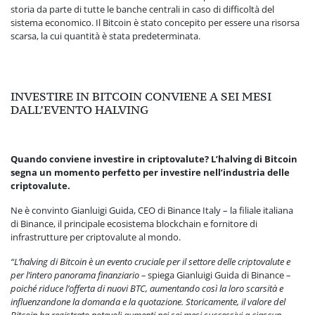
storia da parte di tutte le banche centrali in caso di difficoltà del
sistema economico. Il Bitcoin è stato concepito per essere una risorsa
scarsa, la cui quantità è stata predeterminata.
INVESTIRE IN BITCOIN CONVIENE A SEI MESI
DALL’EVENTO HALVING
Quando conviene investire in criptovalute? L’halving di Bitcoin
segna un momento perfetto per investire nell’industria delle
criptovalute.
Ne è convinto Gianluigi Guida, CEO di Binance Italy – la filiale italiana
di Binance, il principale ecosistema blockchain e fornitore di
infrastrutture per criptovalute al mondo.
“L’halving di Bitcoin è un evento cruciale per il settore delle criptovalute e
per l’intero panorama finanziario –
spiega Gianluigi Guida di Binance
–
poiché riduce l’offerta di nuovi BTC, aumentando così la loro scarsità e
influenzandone la domanda e la quotazione. Storicamente, il valore del
Bitcoin ha registrato notevoli aumenti nei sei mesi successivi a ciascun