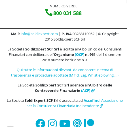
NUMERO VERDE
800 031 588
Mail:
info@soldiexpert.com
|
P. IVA
03288110962 | © Copyright
2015 SoldiExpert SCF Srl
La Società
SoldiExpert SCF Srl
è iscritta all’Albo Unico dei Consulenti
Finanziari con delibera dell’
Organismo
(OCF)
n. 961
del 1 dicembre
2018 numero iscrizione n.9.
Qui tutte le informazioni rilevanti da conoscere in tema di
trasparenza e procedure adottate (Mifid, Esg, Whistleblowing….)
La Società
SoldiExpert SCF Srl
aderisce all’
Arbitro delle
Controversie Finanziarie
(ACF)
La Società
SoldiExpert SCF Srl
è associata ad
Ascofind
, Associazione
per la Consulenza Finanziaria Indipendente