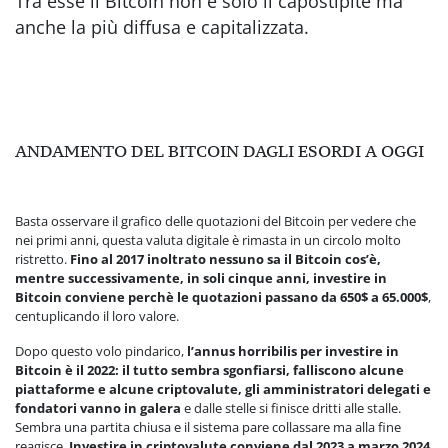
Tra esse il Bitcoin non è solo il capostipite ma
anche la più diffusa e capitalizzata.
ANDAMENTO DEL BITCOIN DAGLI ESORDI A OGGI
Basta osservare il grafico delle quotazioni del Bitcoin per vedere che
nei primi anni, questa valuta digitale è rimasta in un circolo molto
ristretto.
Fino al 2017 inoltrato nessuno sa il Bitcoin cos’è,
mentre successivamente, in soli cinque anni, investire in
Bitcoin conviene perchè le quotazioni passano da 650$ a 65.000$
,
centuplicando il loro valore.
Dopo questo volo pindarico,
l’annus horribilis per investire in
Bitcoin è il 2022: il tutto sembra sgonfiarsi, falliscono alcune
piattaforme e alcune criptovalute, gli amministratori delegati e
fondatori vanno in galera
e dalle stelle si finisce dritti alle stalle.
Sembra una partita chiusa e il sistema pare collassare ma alla fine
reagisce.
Investire in criptovalute conviene dal 2023 a marzo 2024