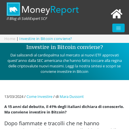
Il Blog di SoldiExpert SCF
Home
|
Investire in Bitcoin conviene?
Investire in Bitcoin conviene?
Dai saliscendi al cardiopalma sul mercato ai nuovi ETF approvati
quest'anno dalla SEC americana che hanno fatto toccare alla regina
delle criptovalute nuovi massimi. Leggi la nostra sintesi e scopri se
conviene investire in Bitcoin
13/03/2024
/
Come Investire
/
di
Mara Dussont
A 15 anni dal debutto, il 41% degli italiani dichiara di conoscerlo.
Ma conviene investire in Bitcoin?
Dopo fiammate e tracolli che ne hanno