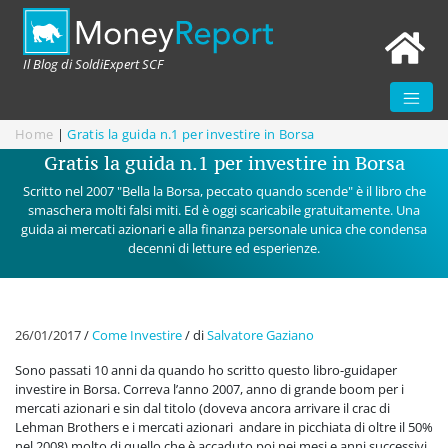
Il Blog di SoldiExpert SCF
Home
|
Gratis la guida n.1 per investire in Borsa
Gratis la guida n.1 per investire in Borsa
Scritto nel 2007 "Bella la Borsa, peccato quando scende" è il libro che
smaschera molti falsi miti. Ed è oggi scaricabile gratuitamente. Una
guida ai mercati azionari e alla finanza personale unica che condensa
decenni di letture ed esperienze.
26/01/2017
/
Come Investire
/
di
Salvatore Gaziano
Sono passati 10 anni da quando ho scritto questo libro-guidaper
investire in Borsa. Correva l’anno 2007, anno di grande boom per i
mercati azionari e sin dal titolo (doveva ancora arrivare il crac di
Lehman Brothers e i mercati azionari andare in picchiata di oltre il 50%
nel 2008) molto di quello che è accaduto poi nei mesi e anni successivi