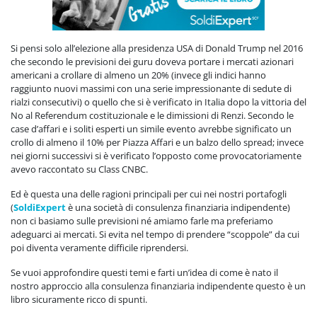
Si pensi solo all’elezione alla presidenza USA di Donald Trump nel 2016
che secondo le previsioni dei guru doveva portare i mercati azionari
americani a crollare di almeno un 20% (invece gli indici hanno
raggiunto nuovi massimi con una serie impressionante di sedute di
rialzi consecutivi) o quello che si è verificato in Italia dopo la vittoria del
No al Referendum costituzionale e le dimissioni di Renzi. Secondo le
case d’affari e i soliti esperti un simile evento avrebbe significato un
crollo di almeno il 10% per Piazza Affari e un balzo dello spread; invece
nei giorni successivi si è verificato l’opposto come provocatoriamente
avevo raccontato su Class CNBC.
Ed è questa una delle ragioni principali per cui nei nostri portafogli
(
SoldiExpert
è una società di consulenza finanziaria indipendente)
non ci basiamo sulle previsioni né amiamo farle ma preferiamo
adeguarci ai mercati. Si evita nel tempo di prendere “scoppole” da cui
poi diventa veramente difficile riprendersi.
Se vuoi approfondire questi temi e farti un’idea di come è nato il
nostro approccio alla consulenza finanziaria indipendente questo è un
libro sicuramente ricco di spunti.