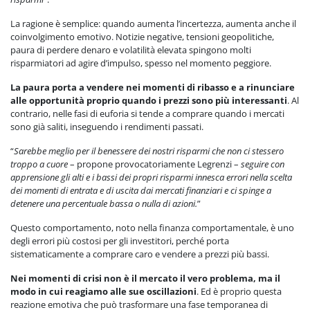
La ragione è semplice: quando aumenta l’incertezza, aumenta anche il
coinvolgimento emotivo. Notizie negative, tensioni geopolitiche,
paura di perdere denaro e volatilità elevata spingono molti
risparmiatori ad agire d’impulso, spesso nel momento peggiore.
La paura porta a vendere nei momenti di ribasso e a rinunciare
alle opportunità proprio quando i prezzi sono più interessanti
. Al
contrario, nelle fasi di euforia si tende a comprare quando i mercati
sono già saliti, inseguendo i rendimenti passati.
“
Sarebbe meglio per il benessere dei nostri risparmi che non ci stessero
troppo a cuore
– propone provocatoriamente Legrenzi –
seguire con
apprensione gli alti e i bassi dei propri risparmi innesca errori nella scelta
dei momenti di entrata e di uscita dai mercati finanziari e ci spinge a
detenere una percentuale bassa o nulla di azioni.
”
Questo comportamento, noto nella finanza comportamentale, è uno
degli errori più costosi per gli investitori, perché porta
sistematicamente a comprare caro e vendere a prezzi più bassi.
Nei momenti di crisi non è il mercato il vero problema, ma il
modo in cui reagiamo alle sue oscillazioni
. Ed è proprio questa
reazione emotiva che può trasformare una fase temporanea di