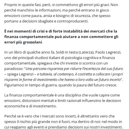
Proprio in queste fasi, però, si commettono gli errori più gravi. Non
perché manchino le informazioni, ma perché entrano in gioco
emozioni come paura, ansia e bisogno di sicurezza, che spesso
portano a decisioni sbagliate e controproducenti.
È nei momenti di crisi e di forte instabilità dei mercati che la
finanza comportamentale può aiutare a non commettere gli
errori più grossolani
.
In un libro di qualche anno fa, Soldi in testa (Laterza), Paolo Legrenzi,
uno dei principali studiosi italiani di psicologia cognitiva e finanza
comportamentale, spiegava che chi investe si scontra con un
paradosso: “
Una persona risparmia per ridurre l’incertezza del suo futuro
– spiega Legrenzi –
e tuttavia, al contempo, è costretta a collocare i propri
risparmi in forme di investimento che hanno a loro volta un futuro incerto
”.
Figuriamoci in tempo di guerra, quando la paura del futuro cresce.
La finanza comportamentale è una disciplina che vuole capire come
emozioni, distorsioni mentali e limiti razionali influenzino le decisioni
economiche e di investimento.
Perché se è vero che i mercati sono incerti, è altrettanto vero che
spesso il rischio più grande non è fuori, ma dentro di noi: nel modo in
cui reagiamo agli eventi e prendiamo decisioni sui nostri investimenti.