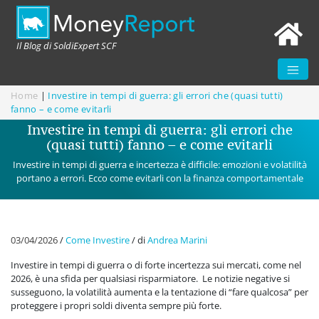
Il Blog di SoldiExpert SCF
Home
|
Investire in tempi di guerra: gli errori che (quasi tutti)
fanno – e come evitarli
Investire in tempi di guerra: gli errori che
(quasi tutti) fanno – e come evitarli
Investire in tempi di guerra e incertezza è difficile: emozioni e volatilità
portano a errori. Ecco come evitarli con la finanza comportamentale
03/04/2026
/
Come Investire
/
di
Andrea Marini
Investire in tempi di guerra o di forte incertezza sui mercati, come nel
2026, è una sfida per qualsiasi risparmiatore. Le notizie negative si
susseguono, la volatilità aumenta e la tentazione di “fare qualcosa” per
proteggere i propri soldi diventa sempre più forte.