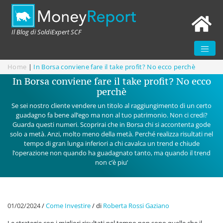
Il Blog di SoldiExpert SCF
Home
|
In Borsa conviene fare il take profit? No ecco perchè
In Borsa conviene fare il take profit? No ecco
perchè
Se sei nostro cliente vendere un titolo al raggiungimento di un certo
guadagno fa bene all’ego ma non al tuo patrimonio. Non ci credi?
Guarda questi numeri. Scoprirai che in Borsa chi si accontenta gode
solo a metà. Anzi, molto meno della metà. Perché realizza risultati nel
tempo di gran lunga inferiori a chi cavalca un trend e chiude
l’operazione non quando ha guadagnato tanto, ma quando il trend
non c’è piu’
01/02/2024
/
Come Investire
/
di
Roberta Rossi Gaziano
Le strategie con i migliori risultati nel tempo non sono quelle che il