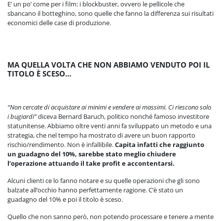
E’ un po’ come per i film: i blockbuster, ovvero le pellicole che
sbancano il botteghino, sono quelle che fanno la differenza sui risultati
economici delle case di produzione.
MA QUELLA VOLTA CHE NON ABBIAMO VENDUTO POI IL
TITOLO È SCESO…
“Non cercate di acquistare ai minimi e vendere ai massimi. Ci riescono solo
i bugiardi”
diceva Bernard Baruch, politico nonché famoso investitore
statunitense. Abbiamo oltre venti anni fa sviluppato un metodo e una
strategia, che nel tempo ha mostrato di avere un buon rapporto
rischio/rendimento. Non è infallibile.
Capita infatti che raggiunto
un guadagno del 10%, sarebbe stato meglio chiudere
l’operazione attuando il take profit e accontentarsi.
Alcuni clienti ce lo fanno notare e su quelle operazioni che gli sono
balzate all’occhio hanno perfettamente ragione. C’è stato un
guadagno del 10% e poi il titolo è sceso.
Quello che non sanno però, non potendo processare e tenere a mente