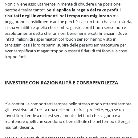
Non ci viene assolutamente in mente di chiudere una posizione
perchè è “salita tanto”.
Se si applica la regola del take profit i
risultati negli investimenti nel tempo non migliorano
ma
peggiorano sensibilmente anche perché ciascun titolo ha la sua storia,
la sua volatilità e quello che sembra giusto con il buon senso non è
assolutamente detto che funzioni bene nei mercati finanziari. Dove
infatti milioni di risparmiatori col “buon senso” hanno visto in
tantissimi casi i loro risparmi subire delle pesanti ammaccature per
aver semplificato magari troppo o essersi fidati di chi faceva le cose
troppo facili.
INVESTIRE CON RAZIONALITÀ E CONSAPEVOLEZZA
“Se continui a comportarti sempre nello stesso modo otterrai sempre
gli stessi risultati” recita una delle nostre frasi preferite, ergo se un
investitore tende a disfarsi serialmente dei titoli che salgono e a
mantenere quelli che scendono è ben difficile che nel tempo ottenga
risultati decenti.
Morale: in Borsa chi si accontenta gode solo a metà. Anzi, molto meno