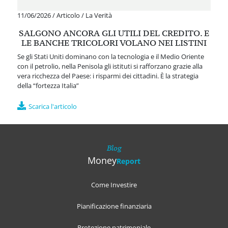
11/06/2026
/
Articolo
/
La Verità
SALGONO ANCORA GLI UTILI DEL CREDITO. E
LE BANCHE TRICOLORI VOLANO NEI LISTINI
Se gli Stati Uniti dominano con la tecnologia e il Medio Oriente
con il petrolio, nella Penisola gli istituti si rafforzano grazie alla
vera ricchezza del Paese: i risparmi dei cittadini. È la strategia
della “fortezza Italia”
Scarica l'articolo
Blog
Money
Report
Come Investire
Pianificazione finanziaria
Protezione patrimoniale