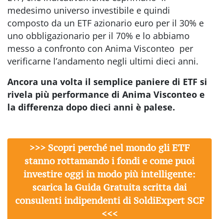
medesimo universo investibile e quindi
composto da
un ETF azionario euro per il 30% e
uno obbligazionario per il 70% e lo abbiamo
messo a confronto con Anima Visconteo per
verificarne l’andamento negli ultimi dieci anni.
Ancora una volta il semplice paniere di ETF si
rivela più performance di Anima Visconteo e
la differenza dopo dieci anni è palese.
>>> Scopri perché nel mondo gli ETF
stanno rottamando i fondi e come puoi
investire oggi in modo più intelligente:
scarica la Guida Gratuita scritta dai
consulenti indipendenti di SoldiExpert SCF
<<<