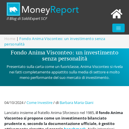
Il Blog di SoldiExpert SCF
Home
|
Fondo Anima Visconteo: un investimento senza
personalità
Fondo Anima Visconteo: un investimento
senza personalità
Presentato sulla carta come un fuoriclasse, Anima Visconteo si rivela
nei fatti completamente appiattito sulla media di settore e molto
meno performante del suo mercato di investimento.
04/10/2024
/
Come Investire
/
di
Barbara Maria Giani
Lanciato insieme al fratello Anima Sforzesco nel 1985,
il fondo Anima
Visconteo si propone come un investimento bilanciato
prudente e, secondo la documentazione ufficiale, è gestito
attivamente rispetto al proprio
benchmark
.
Nelle intenzioni