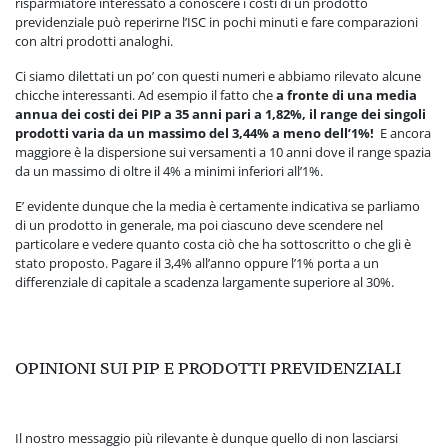
risparmiatore interessato a conoscere i costi di un prodotto
previdenziale può reperirne l’ISC in pochi minuti e fare comparazioni
con altri prodotti analoghi.
Ci siamo dilettati un po’ con questi numeri e abbiamo rilevato alcune
chicche interessanti. Ad esempio il fatto che
a fronte di una media
annua dei costi dei PIP a 35 anni pari a 1,82%, il range dei singoli
prodotti varia da un massimo del 3,44% a meno dell’1%!
E ancora
maggiore è la dispersione sui versamenti a 10 anni dove il range spazia
da un massimo di oltre il 4% a minimi inferiori all’1%.
E’ evidente dunque che la media è certamente indicativa se parliamo
di un prodotto in generale, ma poi ciascuno deve scendere nel
particolare e vedere quanto costa ciò che ha sottoscritto o che gli è
stato proposto. Pagare il 3,4% all’anno oppure l’1% porta a un
differenziale di capitale a scadenza largamente superiore al 30%.
OPINIONI SUI PIP E PRODOTTI PREVIDENZIALI
Il nostro messaggio più rilevante è dunque quello di non lasciarsi