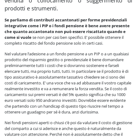
vendita o collocamento o suggerimento di
prodotti e strumenti.
Se parliamo di contributi accantonati per forme previdenziali
integrative come i PIP o i fondi pensione è bene avere presente
che quanto accantonato non può essere riscattato quando e
come si vuole
se non per casi ben specifici. E’ possibile ottenere il
completo riscatto del fondo pensione solo in certi casi.
Nel valutare l’adesione a un fondo pensione a un PIP o a un qualsiasi
prodotto del risparmio gestito o previdenziale è bene domandare
preliminarmente tutti i costi che si dovranno sostenere e farseli
elencare tutti, ma proprio tutti, tutti. In particolare se il prodotto è di
tipo assicurativo è assolutamente tassativo chiedere se ci sono dei
costi di caricamento. E’ una voce che va ad abbassare il vostro capitale
realmente investito e va a remunerare la forza vendita. Se il costo di
caricamento sui premi versati è del 5% questo significa che su 1000
euro versati solo 950 andranno investiti. Dovrebbe essere evidente
che partendo con un handicap di questo tipo riuscire nel tempo a
ottenere un guadagno per sé è dura, anzi durissima.
Nei fondi pensioni aperti o chiusi c’è poi da valutare il costo di gestione
del comparto a cui si aderisce e anche questo è naturalmente da
valutare con attenzione. Perché non è assolutamente detto che il