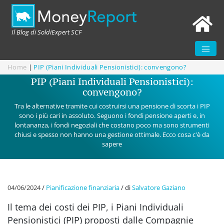
Il Blog di SoldiExpert SCF
Home
|
PIP (Piani Individuali Pensionistici): convengono?
PIP (Piani Individuali Pensionistici):
convengono?
Tra le alternative tramite cui costruirsi una pensione di scorta i PIP
sono i più cari in assoluto. Seguono i fondi pensione aperti e, in
lontananza, i fondi negoziali che costano poco ma sono strumenti
chiusi e spesso non hanno una gestione ottimale. Ecco cosa c'è da
sapere
04/06/2024
/
Pianificazione finanziaria
/
di
Salvatore Gaziano
Il tema dei costi dei PIP, i Piani Individuali
Pensionistici (PIP) proposti dalle Compagnie