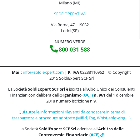
Milano (MI)
SEDE OPERATIVA
Via Roma, 47 - 19032
Lerici (SP)
NUMERO VERDE
800 031 588
Mail:
info@soldiexpert.com
|
P. IVA
03288110962 | © Copyright
2015 SoldiExpert SCF Srl
La Società
SoldiExpert SCF Srl
è iscritta all’Albo Unico dei Consulenti
Finanziari con delibera dell’
Organismo
(OCF)
n. 961
del 1 dicembre
2018 numero iscrizione n.9.
Qui tutte le informazioni rilevanti da conoscere in tema di
trasparenza e procedure adottate (Mifid, Esg, Whistleblowing….)
La Società
SoldiExpert SCF Srl
aderisce all’
Arbitro delle
Controversie Finanziarie
(ACF)