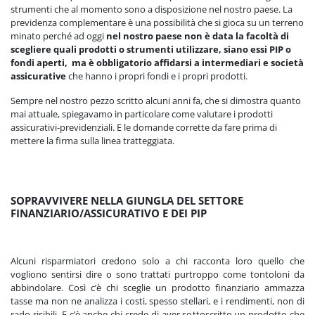
strumenti che al momento sono a disposizione nel nostro paese. La
previdenza complementare è una possibilità che si gioca su un terreno
minato perché ad oggi
nel nostro paese non è data la facoltà di
scegliere quali prodotti o strumenti utilizzare, siano essi PIP o
fondi aperti, ma è obbligatorio affidarsi a intermediari e società
assicurative
che hanno i propri fondi e i propri prodotti.
Sempre nel nostro pezzo scritto alcuni anni fa, che si dimostra quanto
mai attuale, spiegavamo in particolare come valutare i prodotti
assicurativi-previdenziali. E le domande corrette da fare prima di
mettere la firma sulla linea tratteggiata.
SOPRAVVIVERE NELLA GIUNGLA DEL SETTORE
FINANZIARIO/ASSICURATIVO E DEI PIP
Alcuni risparmiatori credono solo a chi racconta loro quello che
vogliono sentirsi dire o sono trattati purtroppo come tontoloni da
abbindolare. Così c’è chi sceglie un prodotto finanziario ammazza
tasse ma non ne analizza i costi, spesso stellari, e i rendimenti, non di
rado risibili. E c’è anche chi crede di aver sottoscritto un prodotto che