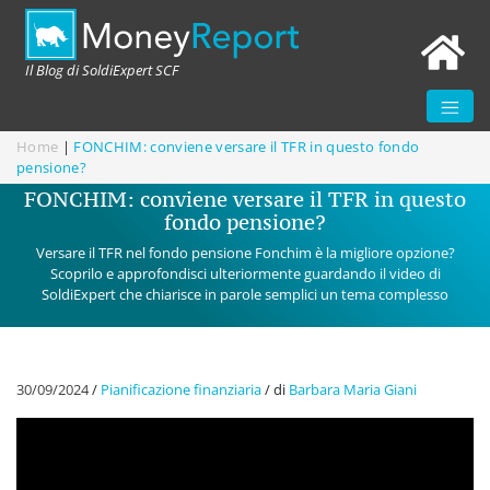
Il Blog di SoldiExpert SCF
Home
|
FONCHIM: conviene versare il TFR in questo fondo
pensione?
FONCHIM: conviene versare il TFR in questo
fondo pensione?
Versare il TFR nel fondo pensione Fonchim è la migliore opzione?
Scoprilo e approfondisci ulteriormente guardando il video di
SoldiExpert che chiarisce in parole semplici un tema complesso
30/09/2024
/
Pianificazione finanziaria
/
di
Barbara Maria Giani