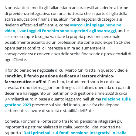
Nonostante in media gli italiani siano ancora restii ad aderire a forme
di previdenza integrativa, con una riottosità che in parte è figlia della
scarsa educazione finanziaria, alcuni fondi negoziali di categoria si
rivelano efficaci ed efficienti e, come
Marco Cini spiega bene nel
video, i vantaggi di Fonchim sono superiori agli svantaggi
, anche
se come sempre bisogna valutare la propria posizione personale
possibilmente accanto ad un professionista come Soldiexpert SCF che
opera senza conflitti di interesse e mira ad aumentare la
consapevolezza e convenienza delle scelte finanziarie e previdenziali di
ogni Cliente.
Il fondo pensione negoziale di cui Marco Cini tratta in questo video è
Fonchim, il fondo pensione dedicato al settore chimico-
farmaceutico e affini
. Fonchim, i cui aderenti sono in continua
crescita, è uno dei maggiori fondi negoziali italiani, opera da un paio di
decenni e ha raggiunto un patrimonio di gestione a fine 2023 di circa
8,4 miliardi euro in base a quanto leggiamo nell’ultima
relazione sulla
gestione 2023
presente sul sito del fondo, una cifra che depone
certamente a favore di solidità e stabilità dell’Ente.
Cometa, Fonchim e Fonte sono tra i fondi pensione integrativi più
importanti e patrimonializzati in Italia. Secondo i dati riportati nel
rapporto “
Dati principali sui fondi pensione integrativi in Italia