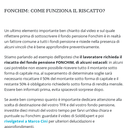
FONCHIM: COME FUNZIONA IL RISCATTO?
Un ultimo elemento importante ben chiarito dal video e sul quale
riflettere prima di sottoscrivere il fondo pensione Fonchim è in realtà
un fattore comune a tutti i fondi pensione e risiede nella presenza di
alcuni vincoli che è bene approfondire preventivamente.
Stiamo parlando ad esempio dell’ipotesi che
il lavoratore richieda il
riscatto del fondo pensione FONCHIM, di alcuni ostacoli
: in alcuni
casi potrebbe non essere possibile ricevere tutto il montante sotto
forma di capitale ma, al superamento di determinate soglie sarà
necessario riscattare il 50% del montante sotto forma di capitale e il
restante 50% è obbligatorio richiederlo sotto forma di rendita mensile.
Essere ben informati prima, evita spiacevoli sorprese dopo.
Se avete ben compreso quanto è importante dedicare attenzione alla
scelta di destinazione del vostro TFR e del vostro fondo pensione,
investite dieci minuti del vostro tempo per farvi un’idea chiara e
puntuale su Fonchim: guardate il video di SoldiExpert e poi
rivolgetevi a Marco Cini
per ulteriori delucidazioni e
approfondimenti.