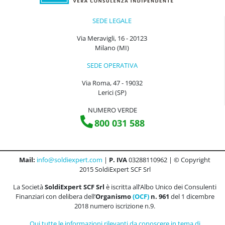
SEDE LEGALE
Via Meravigli, 16 - 20123
Milano (MI)
SEDE OPERATIVA
Via Roma, 47 - 19032
Lerici (SP)
NUMERO VERDE
800 031 588
Mail:
info@soldiexpert.com
|
P. IVA
03288110962 | © Copyright
2015 SoldiExpert SCF Srl
La Società
SoldiExpert SCF Srl
è iscritta all’Albo Unico dei Consulenti
Finanziari con delibera dell’
Organismo
(OCF)
n. 961
del 1 dicembre
2018 numero iscrizione n.9.
Qui tutte le informazioni rilevanti da conoscere in tema di