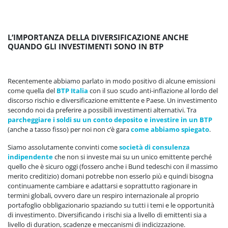
L’IMPORTANZA DELLA DIVERSIFICAZIONE ANCHE
QUANDO GLI INVESTIMENTI SONO IN BTP
Recentemente abbiamo parlato in modo positivo di alcune emissioni
come quella del
BTP Italia
con il suo scudo anti-inflazione al lordo del
discorso rischio e diversificazione emittente e Paese. Un investimento
secondo noi da preferire a possibili investimenti alternativi. Tra
parcheggiare i soldi su un conto deposito e investire in un BTP
(anche a tasso fisso) per noi non c’è gara
come abbiamo spiegato
.
Siamo assolutamente convinti come
società di consulenza
indipendente
che non si investe mai su un unico emittente perché
quello che è sicuro oggi (fossero anche i Bund tedeschi con il massimo
merito creditizio) domani potrebbe non esserlo più e quindi bisogna
continuamente cambiare e adattarsi e soprattutto ragionare in
termini globali, ovvero dare un respiro internazionale al proprio
portafoglio obbligazionario spaziando su tutti i temi e le opportunità
di investimento. Diversificando i rischi sia a livello di emittenti sia a
livello di duration, scadenze e meccanismi di indicizzazione.