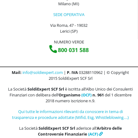
Milano (MI)
SEDE OPERATIVA
Via Roma, 47 - 19032
Lerici (SP)
NUMERO VERDE
800 031 588
Mail:
info@soldiexpert.com
|
P. IVA
03288110962 | © Copyright
2015 SoldiExpert SCF Srl
La Società
SoldiExpert SCF Srl
è iscritta all’Albo Unico dei Consulenti
Finanziari con delibera dell’
Organismo
(OCF)
n. 961
del 1 dicembre
2018 numero iscrizione n.9.
Qui tutte le informazioni rilevanti da conoscere in tema di
trasparenza e procedure adottate (Mifid, Esg, Whistleblowing….)
La Società
SoldiExpert SCF Srl
aderisce all’
Arbitro delle
Controversie Finanziarie
(ACF)