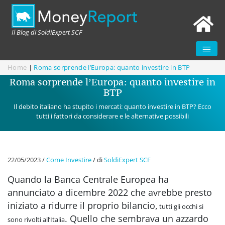
Il Blog di SoldiExpert SCF
Home
|
Roma sorprende l’Europa: quanto investire in BTP
Roma sorprende l’Europa: quanto investire in
BTP
Il debito italiano ha stupito i mercati: quanto investire in BTP? Ecco
tutti i fattori da considerare e le alternative possibili
22/05/2023
/
Come Investire
/
di
SoldiExpert SCF
Quando la Banca Centrale Europea ha
annunciato a dicembre 2022 che avrebbe presto
iniziato a ridurre il proprio bilancio,
tutti gli occhi si
. Quello che sembrava un azzardo
sono rivolti all’Italia