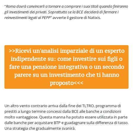
“
Roma dovrà convincerli a tornare a comprare i suoi titoli quando finiranno
gli investimenti dei privati. Soprattutto se la BCE deciderà di fermare i
reinvestimenti legati al PEPP”
avverte il gestore di Natixis
.
>>Ricevi un'analisi imparziale di un esperto
indipendente su: come investire sui figli o
fare una pensione integrativa o un secondo
parere su un investimento che ti hanno
proposto<<<
Un altro vento contrario arriva dalla fine dei TLTRO, programma di
prestiti a lungo termine concessi dalla BCE alle banche a condizioni
molto vantaggiose. Questa manna ha potuto essere utilizzata in parte
dalle banche per acquistare BTP e guadagnare sulla differenza di tasso.
Una strategia che gradualmente svanirà.