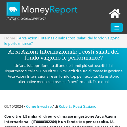
Il Blog di SoldiExpert SCF
Home
|
Arca Azioni Internazionali: i costi salati del fondo valgono
le performance?
Arca Azioni Internazionali: i costi salati del
fondo valgono le performance?
Un'analisi approfondita di uno dei fondi più sottoscritti dai
risparmiatori italiani. Con oltre 1,5 miliardi di euro di masse in gestione
Arca Azioni Internazionali è un fondo top per raccolta. Ma esistono
alternative meno costose e più performanti. Ecco quali
09/10/2024
/
Come Investire
/
di
Roberta Rossi Gaziano
Con oltre 1,5 miliardi di euro di masse in gestione Arca Azioni
Internazionali (IT0000382264) è un fondo top per raccolta.
Ma
esistono alternative meno costose e più performanti. Ma cosa c’è che