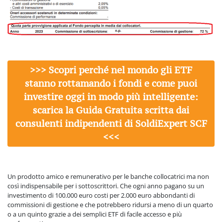
>>> Scopri perché nel mondo gli ETF
stanno rottamando i fondi e come puoi
investire oggi in modo più intelligente:
scarica la Guida Gratuita scritta dai
consulenti indipendenti di SoldiExpert SCF
<<<
Un prodotto amico e remunerativo per le banche collocatrici ma non
così indispensabile per i sottoscrittori. Che ogni anno pagano su un
investimento di 100.000 euro costi per 2.000 euro abbondanti di
commissioni di gestione e che potrebbero ridursi a meno di un quarto
o a un quinto grazie a dei semplici ETF di facile accesso e più