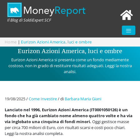
Il Blog di SoldiExpert SCF
Home
|
Eurizon Azioni America, luci e ombre
Eurizon Azioni America, luci e ombre
Eurizon Azioni America si presenta come un fondo mediamente
costoso, non in grado di restituire risultati adeguati. Leggi la nostra
analisi.
19/08/2025
/
Come Investire
/
di
Barbara Maria Giani
Lanciato nel 1996, Eurizon Azioni America (IT0001050126) è un
fondo che ha già cambiato nome almeno quattro volte e ha via
via inglobato una cinquina di fondi minori.
Oggi gestisce masse
per circa 700 milioni di Euro, con risultati scarsi e costi poco chiari.
Leggi la nostra analisi completa.