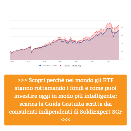
>>> Scopri perché nel mondo gli ETF
stanno rottamando i fondi e come puoi
investire oggi in modo più intelligente:
scarica la Guida Gratuita scritta dai
consulenti indipendenti di SoldiExpert SCF
<<<