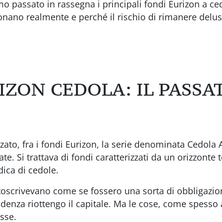
o passato in rassegna i principali fondi Eurizon a ced
nano realmente e perché il rischio di rimanere delusi
IZON CEDOLA: IL PASSA
to, fra i fondi Eurizon, la serie denominata Cedola A
cate. Si trattava di fondi caratterizzati da un orizzont
dica di cedole.
ttoscrivevano come se fossero una sorta di obbligazion
denza riottengo il capitale. Ma le cose, come spesso
sse.