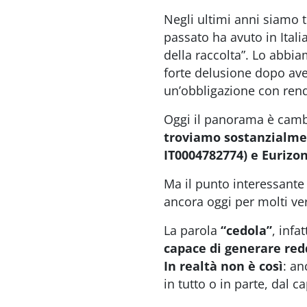
Negli ultimi anni siamo t
passato ha avuto in Itali
della raccolta”. Lo abbi
forte delusione dopo aver
un’obbligazione con rend
Oggi il panorama è cam
troviamo sostanzialmen
IT0004782774) e Eurizon
Ma il punto interessante 
ancora oggi per molti ver
La parola
“cedola”
, infat
capace di generare redd
In realtà non è così
: an
in tutto o in parte, dal c