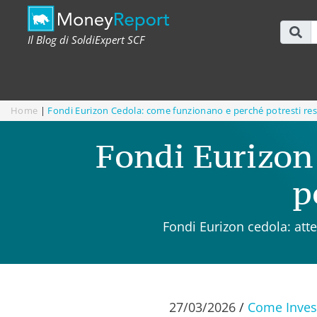
Il Blog di SoldiExpert SCF
Home
|
Fondi Eurizon Cedola: come funzionano e perché potresti re
Fondi Eurizon
p
Fondi Eurizon cedola: atten
27/03/2026
/
Come Inves