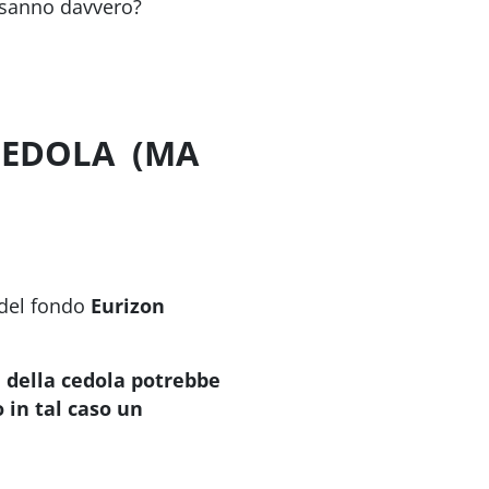
lo sanno davvero?
CEDOLA (MA
 del fondo
Eurizon
e della cedola potrebbe
 in tal caso un