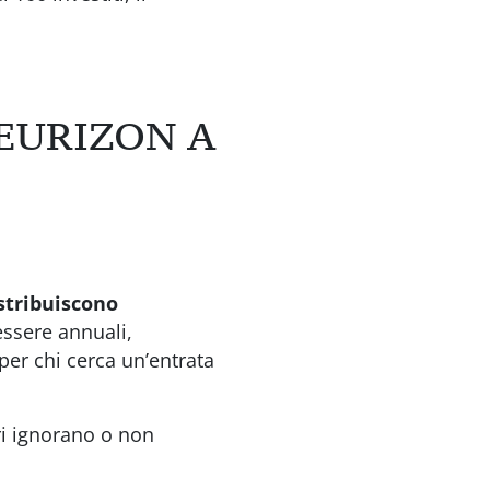
EURIZON A
stribuiscono
essere annuali,
er chi cerca un’entrata
ri ignorano o non