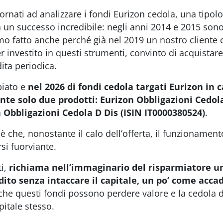
ornati ad analizzare i fondi Eurizon cedola, una tipol
a un successo incredibile: negli anni 2014 e 2015 sono 
amo fatto anche perché già nel 2019 un nostro cliente 
 investito in questi strumenti, convinto di acquistare
ita periodica.
biato e
nel 2026 di fondi cedola targati Eurizon in 
te solo due prodotti: Eurizon Obbligazioni Cedola
 Obbligazioni Cedola D Dis (ISIN IT0000380524)
.
è che, nonostante il calo dell’offerta, il funzionament
si fuorviante.
ti,
richiama nell’immaginario del risparmiatore un
ito senza intaccare il capitale, un po’ come accad
che questi fondi possono perdere valore e la cedola d
apitale stesso.