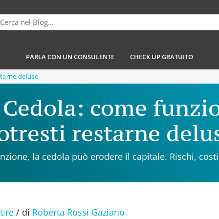
PARLA CON UN CONSULENTE
CHECK UP GRATUITO
starne deluso
 Cedola: come funzi
otresti restarne delu
zione, la cedola può erodere il capitale. Rischi, costi 
tire
/
di
Roberta Rossi Gaziano