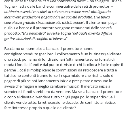
consulenza finanziaria. “
C’è una “consulenza base
” – ha spiegato Tiziana
Togna – fatta dalle banche commerciali e dalle reti di promotori –
abbinata a servizi esecutivi, la cui remunerazione non è obbligatoria,
incentivata (traduzione pagata ndr) da società prodotto. E’ la tipica
consulenza gratuita strumentale alla distribuzione
”. Il cliente non paga
nulla. La banca o il promotore vengono remunerati dalle società
prodotto. “
E’ il perimetro
” avverte Togna “
nel quale diventa difficile
gestire situazioni di conflitto di interessi
”.
Facciamo un esempio: la banca o il promotore hanno
consigliato/venduto (per loro il collocamento è un business!) al cliente
uno stock poniamo di fondi azionari (ultimamente sono tornati di
moda i fondi di fondi e dal punto di visto di chi li colloca è facile capire il
perché …così si moltiplicano le commissioni da retrocedere a tutti e
tutti sono contenti tranne forse il risparmiatore che rischia solo di
pagare di più se poi l’andamento inizia a precipitare e nessuno lo
avvisa che magari è meglio cambiare musica). Il mercato inizia a
scendere. I fondi sarebbero da vendere. Ma se la banca o il promotore
dicono al cliente di vendere tutto chi gli paga poi lo stipendio? Se il
cliente vende tutto, la retrocessione decade. Un conflitto amletico:
fare l’interesse proprio o quello del cliente?