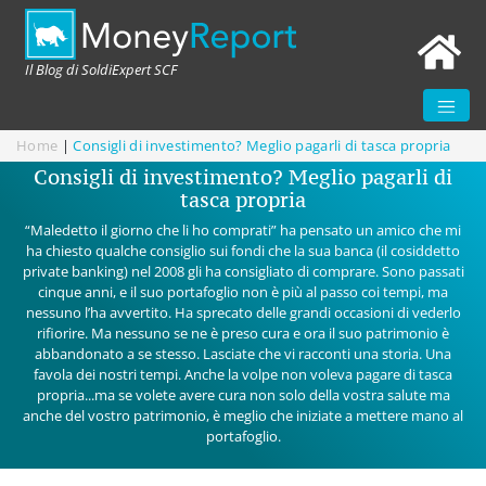
Il Blog di SoldiExpert SCF
Home
|
Consigli di investimento? Meglio pagarli di tasca propria
Consigli di investimento? Meglio pagarli di
tasca propria
“Maledetto il giorno che li ho comprati” ha pensato un amico che mi
ha chiesto qualche consiglio sui fondi che la sua banca (il cosiddetto
private banking) nel 2008 gli ha consigliato di comprare. Sono passati
cinque anni, e il suo portafoglio non è più al passo coi tempi, ma
nessuno l’ha avvertito. Ha sprecato delle grandi occasioni di vederlo
rifiorire. Ma nessuno se ne è preso cura e ora il suo patrimonio è
abbandonato a se stesso. Lasciate che vi racconti una storia. Una
favola dei nostri tempi. Anche la volpe non voleva pagare di tasca
propria...ma se volete avere cura non solo della vostra salute ma
anche del vostro patrimonio, è meglio che iniziate a mettere mano al
portafoglio.