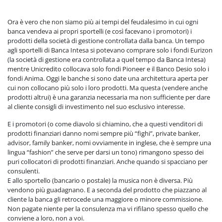
Ora è vero che non siamo più ai tempi del feudalesimo in cui ogni
banca vendeva ai propri sportelli (e così facevano i promotori) i
prodotti della società di gestione controllata dalla banca. Un tempo
agli sportelli di Banca Intesa si potevano comprare solo i fondi Eurizon
(la società di gestione era controllata a quel tempo da Banca Intesa)
mentre Unicredito collocava solo fondi Pioneer e il Banco Desio solo i
fondi Anima. Oggi le banche si sono date una architettura aperta per
cui non collocano più solo i loro prodotti. Ma questa (vendere anche
prodotti altrui) è una garanzia necessaria ma non sufficiente per dare
al cliente consigli di investimento nel suo esclusivo interesse.
E i promotori (o come diavolo si chiamino, che a questi venditori di
prodotti finanziari danno nomi sempre più “fighi”, private banker,
advisor, family banker, nomi ovviamente in inglese, che è sempre una
lingua “fashion” che serve per darsi un tono) rimangono spesso dei
puri collocatori di prodotti finanziari. Anche quando si spacciano per
consulenti.
E allo sportello (bancario o postale) la musica non è diversa. Più
vendono più guadagnano. E a seconda del prodotto che piazzano al
cliente la banca gli retrocede una maggiore o minore commissione.
Non pagate niente per la consulenza ma vi rifilano spesso quello che
conviene a loro, non a voi.