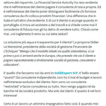
settore del risparmio. La Financial Service Autority ha reso evidente
che è nell’interesse del cliente pagare il consulente di tasca propria. Ed
è nell’interesse del cliente poter distinguere facilmente chi fornisce
consulenza da chi colloca prodotti finanziari. Una differenza che in
Italia è tutt’altro che evidente. E di cui il cliente si accorge quando in
portafoglio si trova ad assistere a dei tracolli e si chiede come mai il
consulente di fiducia non gli ha detto di vendere tutto. Chissà come
mai…voi tagliereste il ramo su cui siete seduti?
La soluzione più equa e trasparente per il cliente? La propone Didier
Le Menestrel, presidente della società di gestione Financiere de
L’Echiquer “
Ritengo che il modello ideale sia quello statunitense, a cui
prima o poi si arriverà anche in Europa, che prevede che sia il cliente a
pagare separatamente e direttamente società di gestione, consulente e
collocatore
”.
E’ quello che facciamo noi da anni in
SoldiExpert SCF
. E’ bello essere
“avanti”! Da consulente indipendente, non ho il mal di budget e lavoro
nell’interesse esclusivo del cliente. Non sono un consulente
“restricted” e faccio consulenza su tutto. Non vengo pagata né da
banche né da società prodotto. Ma solo dai clienti. E questo è nel loro
interesse!
Certo è un lavoro un attimino impegnativo fatto così. E quando mio