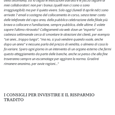
della settimana). Ed io seguo le indicazioni dall’alto e le faccio seguire ai
miei collaboratori: non per i bonus (quelli non ci sono o sono
irraggiungibili) ma per il quieto vivere. Solo oggi (lunedì 8 aprile ndr) sono
arrivate 7 email a sostegno del collocamento in corso, senza tener conto
delle telefonate del capo area, della pubblica celebrazione della filiale più
brava a collocare e l’umiliazione, sempre pubblica, delle ultime. E volete
sapere l’ultimo ritrovato? Collegamenti via web dove un “esperto” con
cadenza settimanale cerca di smontare le obiezioni dei clienti, per esempio
“sei anni…troppo lunga”, “ma no, si può vendere quando vuole, anche
dopo un anno” e nessuno parla del prezzo di vendita, o almeno di cosa lo
fa variare. Spero ogni giorno in un intervento di un organo esterno che fermi
questo atteggiamento da parte delle banche, anche se penso che alla fine
troveranno sempre un escamotage per aggirare la norma. Gradirei
rimanere anonimo, per ovvie ragioni…
”
I CONSIGLI PER INVESTIRE E IL RISPARMIO
TRADITO