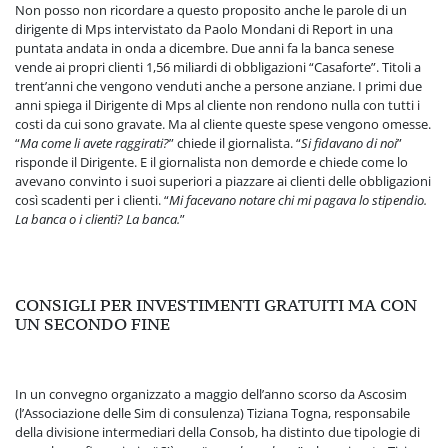
Non posso non ricordare a questo proposito anche le parole di un
dirigente di Mps intervistato da Paolo Mondani di Report in una
puntata andata in onda a dicembre. Due anni fa la banca senese
vende ai propri clienti 1,56 miliardi di obbligazioni “Casaforte”. Titoli a
trent’anni che vengono venduti anche a persone anziane. I primi due
anni spiega il Dirigente di Mps al cliente non rendono nulla con tutti i
costi da cui sono gravate. Ma al cliente queste spese vengono omesse.
“
Ma come li avete raggirati?
” chiede il giornalista. “
Si fidavano di noi
”
risponde il Dirigente. E il giornalista non demorde e chiede come lo
avevano convinto i suoi superiori a piazzare ai clienti delle obbligazioni
così scadenti per i clienti. “
Mi facevano notare chi mi pagava lo stipendio.
La banca o i clienti? La banca.
”
CONSIGLI PER INVESTIMENTI GRATUITI MA CON
UN SECONDO FINE
In un convegno organizzato a maggio dell’anno scorso da Ascosim
(l’Associazione delle Sim di consulenza) Tiziana Togna, responsabile
della divisione intermediari della Consob, ha distinto due tipologie di