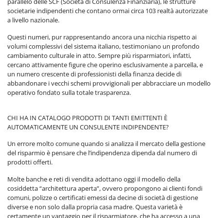
parallelo delle SCF (Società di Consulenza Finanziaria), le strutture
societarie indipendenti che contano ormai circa 103 realtà autorizzate
a livello nazionale.
Questi numeri, pur rappresentando ancora una nicchia rispetto ai
volumi complessivi del sistema italiano, testimoniano un profondo
cambiamento culturale in atto. Sempre più risparmiatori, infatti,
cercano attivamente figure che operino esclusivamente a parcella, e
un numero crescente di professionisti della finanza decide di
abbandonare i vecchi schemi provvigionali per abbracciare un modello
operativo fondato sulla totale trasparenza.
CHI HA IN CATALOGO PRODOTTI DI TANTI EMITTENTI È
AUTOMATICAMENTE UN CONSULENTE INDIPENDENTE?
Un errore molto comune quando si analizza il mercato della gestione
del risparmio è pensare che l’indipendenza dipenda dal numero di
prodotti offerti.
Molte banche e reti di vendita adottano oggi il modello della
cosiddetta “architettura aperta”, ovvero propongono ai clienti fondi
comuni, polizze o certificati emessi da decine di società di gestione
diverse e non solo dalla propria casa madre. Questa varietà è
certamente un vantaggio per il risparmiatore, che ha accesso a una