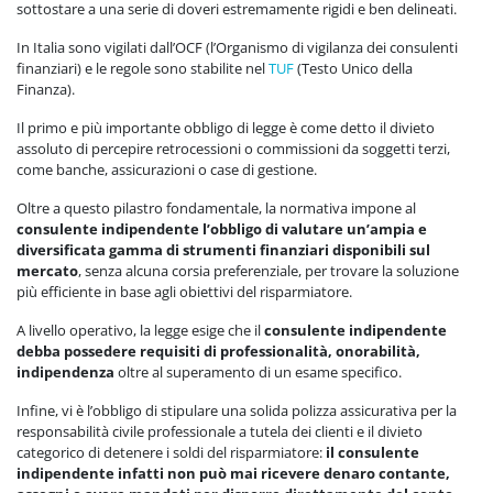
sottostare a una serie di doveri estremamente rigidi e ben delineati.
In Italia sono vigilati dall’OCF (l’Organismo di vigilanza dei consulenti
finanziari) e le regole sono stabilite nel
TUF
(Testo Unico della
Finanza).
Il primo e più importante obbligo di legge è come detto il divieto
assoluto di percepire retrocessioni o commissioni da soggetti terzi,
come banche, assicurazioni o case di gestione.
Oltre a questo pilastro fondamentale, la normativa impone al
consulente indipendente l’obbligo di valutare un’ampia e
diversificata gamma di strumenti finanziari disponibili sul
mercato
, senza alcuna corsia preferenziale, per trovare la soluzione
più efficiente in base agli obiettivi del risparmiatore.
A livello operativo, la legge esige che il
consulente indipendente
debba possedere requisiti di professionalità, onorabilità,
indipendenza
oltre al superamento di un esame specifico.
Infine, vi è l’obbligo di stipulare una solida polizza assicurativa per la
responsabilità civile professionale a tutela dei clienti e il divieto
categorico di detenere i soldi del risparmiatore:
il consulente
indipendente infatti non può mai ricevere denaro contante,