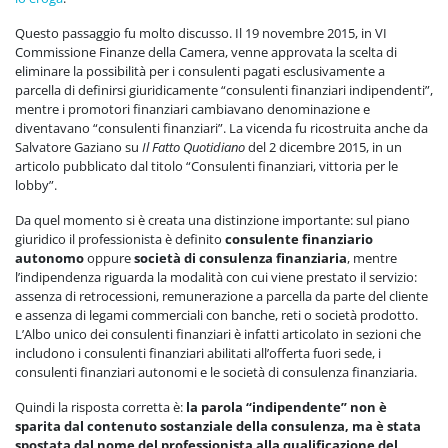
Questo passaggio fu molto discusso. Il 19 novembre 2015, in VI
Commissione Finanze della Camera, venne approvata la scelta di
eliminare la possibilità per i consulenti pagati esclusivamente a
parcella di definirsi giuridicamente “consulenti finanziari indipendenti”,
mentre i promotori finanziari cambiavano denominazione e
diventavano “consulenti finanziari”. La vicenda fu ricostruita anche da
Salvatore Gaziano su
Il Fatto Quotidiano
del 2 dicembre 2015, in un
articolo pubblicato dal titolo “Consulenti finanziari, vittoria per le
lobby”.
Da quel momento si è creata una distinzione importante: sul piano
giuridico il professionista è definito
consulente finanziario
autonomo
oppure
società di consulenza finanziaria
, mentre
l’indipendenza riguarda la modalità con cui viene prestato il servizio:
assenza di retrocessioni, remunerazione a parcella da parte del cliente
e assenza di legami commerciali con banche, reti o società prodotto.
L’Albo unico dei consulenti finanziari è infatti articolato in sezioni che
includono i consulenti finanziari abilitati all’offerta fuori sede, i
consulenti finanziari autonomi e le società di consulenza finanziaria.
Quindi la risposta corretta è:
la parola “indipendente” non è
sparita dal contenuto sostanziale della consulenza, ma è stata
spostata dal nome del professionista alla qualificazione del