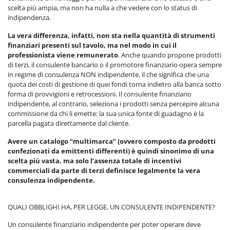
scelta più ampia, ma non ha nulla a che vedere con lo status di
indipendenza.
La vera differenza, infatti, non sta nella quantità di strumenti
finanziari presenti sul tavolo, ma nel modo in cui il
professionista viene remunerato
. Anche quando propone prodotti
di terzi, il consulente bancario o il promotore finanziario opera sempre
in regime di consulenza NON indipendente, il che significa che una
quota dei costi di gestione di quei fondi torna indietro alla banca sotto
forma di provvigioni e retrocessioni. Il consulente finanziario
indipendente, al contrario, seleziona i prodotti senza percepire alcuna
commissione da chi li emette: la sua unica fonte di guadagno è la
parcella pagata direttamente dal cliente.
Avere un catalogo “multimarca” (ovvero composto da prodotti
confezionati da emittenti differenti) è quindi sinonimo di una
scelta più vasta, ma solo l’assenza totale di incentivi
commerciali da parte di terzi definisce legalmente la vera
consulenza indipendente.
QUALI OBBLIGHI HA, PER LEGGE, UN CONSULENTE INDIPENDENTE?
Un consulente finanziario indipendente per poter operare deve