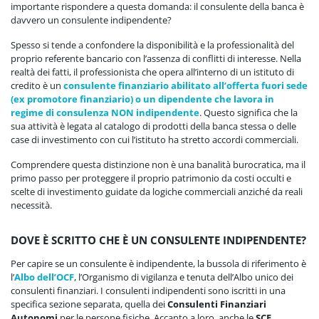
importante rispondere a questa domanda: il consulente della banca è
davvero un consulente indipendente?
Spesso si tende a confondere la disponibilità e la professionalità del
proprio referente bancario con l’assenza di conflitti di interesse. Nella
realtà dei fatti, il professionista che opera all’interno di un istituto di
credito è un
consulente finanziario abilitato all’offerta fuori sede
(ex promotore finanziario) o un dipendente che lavora in
regime di consulenza NON indipendente
. Questo significa che la
sua attività è legata al catalogo di prodotti della banca stessa o delle
case di investimento con cui l’istituto ha stretto accordi commerciali.
Comprendere questa distinzione non è una banalità burocratica, ma il
primo passo per proteggere il proprio patrimonio da costi occulti e
scelte di investimento guidate da logiche commerciali anziché da reali
necessità.
DOVE È SCRITTO CHE È UN CONSULENTE INDIPENDENTE?
Per capire se un consulente è indipendente, la bussola di riferimento è
l’
Albo dell’OCF
, l’Organismo di vigilanza e tenuta dell’Albo unico dei
consulenti finanziari. I consulenti indipendenti sono iscritti in una
specifica sezione separata, quella dei
Consulenti Finanziari
Autonomi
per le persone fisiche. Accanto a loro, anche le
SCF,