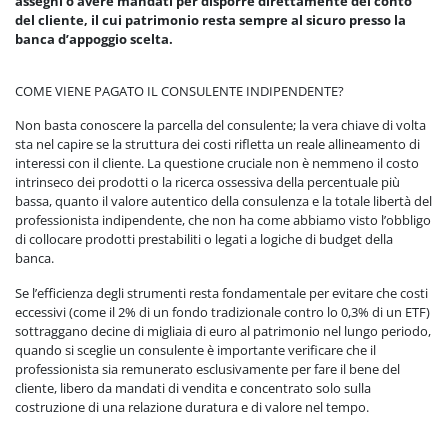
assegni o avere mandati per disporre direttamente del conto
del cliente, il cui patrimonio resta sempre al sicuro presso la
banca d’appoggio scelta.
COME VIENE PAGATO IL CONSULENTE INDIPENDENTE?
Non basta conoscere la parcella del consulente; la vera chiave di volta
sta nel capire se la struttura dei costi rifletta un reale allineamento di
interessi con il cliente. La questione cruciale non è nemmeno il costo
intrinseco dei prodotti o la ricerca ossessiva della percentuale più
bassa, quanto il valore autentico della consulenza e la totale libertà del
professionista indipendente, che non ha come abbiamo visto l’obbligo
di collocare prodotti prestabiliti o legati a logiche di budget della
banca.
Se l’efficienza degli strumenti resta fondamentale per evitare che costi
eccessivi (come il 2% di un fondo tradizionale contro lo 0,3% di un ETF)
sottraggano decine di migliaia di euro al patrimonio nel lungo periodo,
quando si sceglie un consulente è importante verificare che il
professionista sia remunerato esclusivamente per fare il bene del
cliente, libero da mandati di vendita e concentrato solo sulla
costruzione di una relazione duratura e di valore nel tempo.