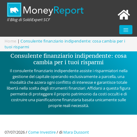
Il Blog di SoldiExpert SCF
Home
|
Consulente finanziario indipendente: cosa cambia per i
tuoi risparmi
Consulente finanziario indipendente: cosa
cambia per i tuoi risparmi
Il consulente finanziario indipendente assiste i risparmiatori nella
gestione del capitale operando esclusivamente a parcella, una
modalità che azzera ogni conflitto di interesse e garantisce totale
libertà nella scelta degli strumenti finanziari. Affidarsi a questa figura
permette di proteggere il proprio patrimonio da costi occulti e di
costruire una pianificazione finanziaria basata unicamente sulle
proprie reali necessità.
07/07/2026
/
Come Investire
/
di
Mara Dussont