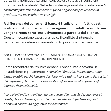
dal 2018 la normativa italiana riconosceva e tutelava i “consulenti
finanziari indipendenti”. Nel video la stessa giornalista ricorda come “
i
consulenti finanziari indipendenti si fanno pagare non per vendere un
prodotto, ma per vendere un consiglio
”
A differenza dei consulenti bancari tradizionali infatti questi
professionisti non ricevono provvigioni sui prodotti venduti, ma
vengono remunerati esclusivamente a parcella dal cliente
.
Questo meccanismo azzera alla radice il conflitto d’interessi e
permette di accedere a strumenti molto più efficienti e meno cari.
ANCHE PAOLO SAVONA (EX PRESIDENTE CONSOB) SI AFFIDA AI
CONSULENTI FINANZIARI INDIPENDENTI
Come raccontato dall’ex Presidente di Consob, Paolo Savona, in
un’audizione in parlamento:
“
I consulenti finanziari indipendenti sono
indispensabili perché i gestori del risparmio e quindi i consulenti dei gestori
del risparmio, devono porre in equilibrio gli interessi dell’impresa e gli
interessi della collettività.
I consulenti indipendenti non hanno questo dilemma. Si devono tenere il
cliente, devono trovar spazio, devono dimostrare di far bene e quindi
danno un contributo aggiuntivo fondamentale
”