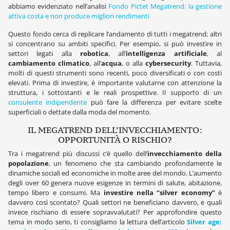
abbiamo evidenziato nell’analisi
Fondo Pictet Megatrend: la gestione
attiva costa e non produce migliori rendimenti
Questo fondo cerca di replicare l’andamento di tutti i megatrend; altri
si concentrano su ambiti specifici. Per esempio, si può investire in
settori legati alla
robotica
, all’
intelligenza artificiale
, al
cambiamento climatico
, all’
acqua
, o alla
cybersecurity
. Tuttavia,
molti di questi strumenti sono recenti, poco diversificati o con costi
elevati. Prima di investire, è importante valutarne con attenzione la
struttura, i sottostanti e le reali prospettive. Il supporto di un
consulente indipendente
può fare la differenza per evitare scelte
superficiali o dettate dalla moda del momento.
IL MEGATREND DELL’INVECCHIAMENTO:
OPPORTUNITÀ O RISCHIO?
Tra i megatrend più discussi c’è quello dell’
invecchiamento della
popolazione
, un fenomeno che sta cambiando profondamente le
dinamiche sociali ed economiche in molte aree del mondo. L’aumento
degli over 60 genera nuove esigenze in termini di salute, abitazione,
tempo libero e consumi. Ma
investire nella “silver economy”
è
davvero così scontato? Quali settori ne beneficiano davvero, e quali
invece rischiano di essere sopravvalutati? Per approfondire questo
tema in modo serio, ti consigliamo la lettura dell’articolo
Silver age: