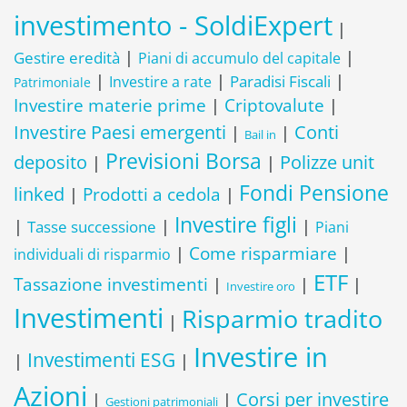
investimento - SoldiExpert
|
|
|
Gestire eredità
Piani di accumulo del capitale
|
|
Paradisi Fiscali
|
Investire a rate
Patrimoniale
Criptovalute
Investire materie prime
|
|
Investire Paesi emergenti
Conti
|
|
Bail in
Previsioni Borsa
deposito
Polizze unit
|
|
Fondi Pensione
linked
Prodotti a cedola
|
|
Investire figli
|
|
|
Tasse successione
Piani
Come risparmiare
|
|
individuali di risparmio
ETF
Tassazione investimenti
|
|
|
Investire oro
Investimenti
Risparmio tradito
|
Investire in
Investimenti ESG
|
|
Azioni
Corsi per investire
|
|
Gestioni patrimoniali