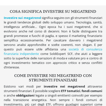
COSA SIGNIFICA INVESTIRE SU MEGATREND
Investire sui megatrend
significa seguire con gli strumenti finanziari
le grandi tendenze globali dello sviluppo umano. Tecnologia, sanità,
intelligenza artificiale… Ogni epoca ha i suoi megatrend, che si
evolvono anche nel corso di decenni. Non è facile distinguere tra
grandi promesse e fuochi di paglia, e spesso il marketing finanziario
semplifica eccessivamente. Per cavalcare davvero i megatrend
servono analisi approfondite e scelte coerenti, non slogan. E per
questo può essere utile affidarsia una
società di consulenza
finanziaria indipendente
come SoldiExpert SCF, che aiuti a leggere
sotto la superficie delle narrazioni di moda e valutare pro e contro di
ogni investimento tematico con approccio critico e senza conflitti
d’interesse.
COME INVESTIRE NEI MEGATREND CON
STRUMENTI FINANZIARI
Esistono vari modi per
investire nei megatrend
attraverso
strumenti finanziari. È possibile scegliere
ETF tematici
,
fondi comuni
o anche
obbligazioni
legate a singoli emittenti coinvolti per esempio
nella transizione energetica. Non sempre i fondi comuni di
investimento, più cari degli ETF, offrono guadagni superiori come