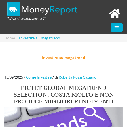
Il Blog di SoldiExpert SCF
Home
|
Investire su megatrend
Investire su megatrend
15/09/2025
/
Come Investire
/
di
Roberta Rossi Gaziano
PICTET GLOBAL MEGATREND
SELECTION: COSTA MOLTO E NON
PRODUCE MIGLIORI RENDIMENTI