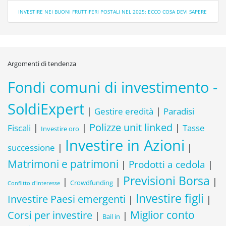
INVESTIRE NEI BUONI FRUTTIFERI POSTALI NEL 2025: ECCO COSA DEVI SAPERE
Argomenti di tendenza
Fondi comuni di investimento -
SoldiExpert
|
|
Paradisi
Gestire eredità
Polizze unit linked
Fiscali
|
|
|
Tasse
Investire oro
Investire in Azioni
|
|
successione
Matrimoni e patrimoni
Prodotti a cedola
|
|
Previsioni Borsa
|
|
|
Crowdfunding
Conflitto d'interesse
Investire figli
Investire Paesi emergenti
|
|
Corsi per investire
Miglior conto
|
|
Bail in