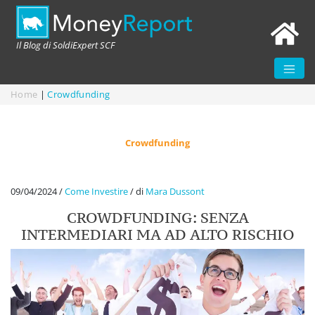
Il Blog di SoldiExpert SCF
Home
|
Crowdfunding
Crowdfunding
09/04/2024
/
Come Investire
/
di
Mara Dussont
CROWDFUNDING: SENZA
INTERMEDIARI MA AD ALTO RISCHIO