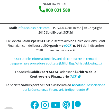
NUMERO VERDE
800 031 588
Mail:
info@soldiexpert.com
|
P. IVA
03288110962 | © Copyright
2015 SoldiExpert SCF Srl
La Società
SoldiExpert SCF Srl
è iscritta all’Albo Unico dei Consulenti
Finanziari con delibera dell’
Organismo
(OCF)
n. 961
del 1 dicembre
2018 numero iscrizione n.9.
Qui tutte le informazioni rilevanti da conoscere in tema di
trasparenza e procedure adottate (Mifid, Esg, Whistleblowing….)
La Società
SoldiExpert SCF Srl
aderisce all’
Arbitro delle
Controversie Finanziarie
(ACF)
La Società
SoldiExpert SCF Srl
è associata ad
Ascofind
, Associazione
per la Consulenza Finanziaria Indipendente