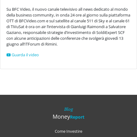
Su BFC Video, il nuovo canale televisivo all news dedicato al mondo
della business community, in onda 24 ore al giorno sulla piattaforma
OTT di BFCVideo.com e sul satellite al canale 511 di Sky e al canale 61
di TiVuSat è ora on air l’intervista di Gianluigi Raimondi a Salvatore
Gaziano, responsabile strategie d’investimento di SoldiExpert SCF
con alcune anticipazioni delle conferenze che svolgerà giovedì 13
giugno all’ITForum di Rimini.
Guarda il video
Blog
Money
Report
Come Investire