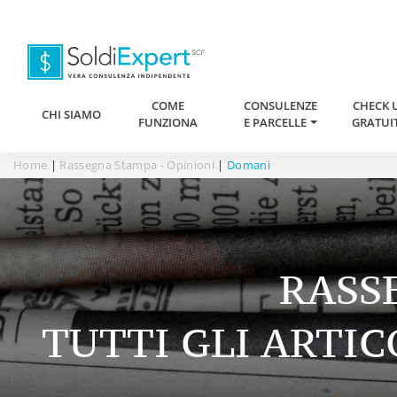
COME
CONSULENZE
CHECK 
CHI SIAMO
FUNZIONA
E PARCELLE
GRATUI
Home
|
Rassegna Stampa - Opinioni
|
Domani
RASS
TUTTI GLI ARTIC