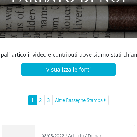
ipali articoli, video e contributi dove siamo stati chi
Visualizza le fonti
1
2
3
Altre Rassegne Stampa
08/05/2022
/
Articolo
/
Domani