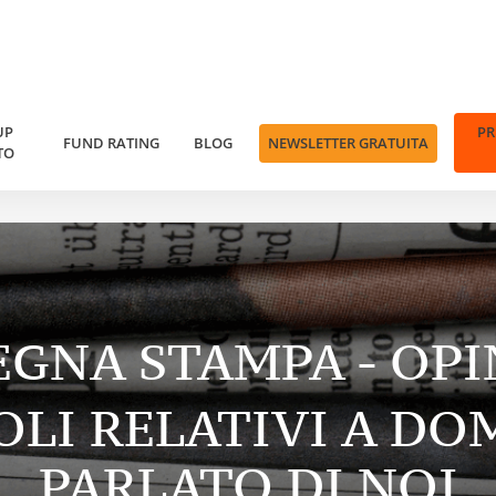
UP
P
FUND RATING
BLOG
NEWSLETTER GRATUITA
TO
EGNA STAMPA - OPI
OLI RELATIVI A
DO
PARLATO DI NOI