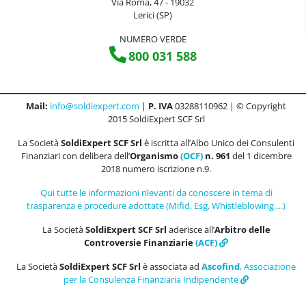
Via Roma, 47 - 19032
Lerici (SP)
NUMERO VERDE
800 031 588
Mail:
info@soldiexpert.com
|
P. IVA
03288110962 | © Copyright
2015 SoldiExpert SCF Srl
La Società
SoldiExpert SCF Srl
è iscritta all’Albo Unico dei Consulenti
Finanziari con delibera dell’
Organismo
(OCF)
n. 961
del 1 dicembre
2018 numero iscrizione n.9.
Qui tutte le informazioni rilevanti da conoscere in tema di
trasparenza e procedure adottate (Mifid, Esg, Whistleblowing….)
La Società
SoldiExpert SCF Srl
aderisce all’
Arbitro delle
Controversie Finanziarie
(ACF)
La Società
SoldiExpert SCF Srl
è associata ad
Ascofind
, Associazione
per la Consulenza Finanziaria Indipendente