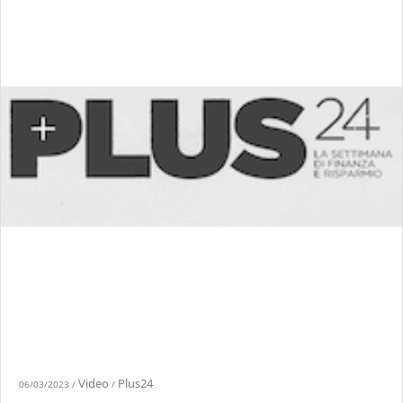
Video
Plus24
06/03/2023
/
/