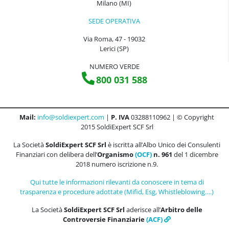
Milano (MI)
SEDE OPERATIVA
Via Roma, 47 - 19032
Lerici (SP)
NUMERO VERDE
800 031 588
Mail:
info@soldiexpert.com
|
P. IVA
03288110962 | © Copyright
2015 SoldiExpert SCF Srl
La Società
SoldiExpert SCF Srl
è iscritta all’Albo Unico dei Consulenti
Finanziari con delibera dell’
Organismo
(OCF)
n. 961
del 1 dicembre
2018 numero iscrizione n.9.
Qui tutte le informazioni rilevanti da conoscere in tema di
trasparenza e procedure adottate (Mifid, Esg, Whistleblowing….)
La Società
SoldiExpert SCF Srl
aderisce all’
Arbitro delle
Controversie Finanziarie
(ACF)