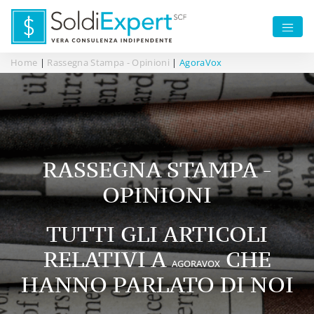
Home
|
Rassegna Stampa - Opinioni
|
AgoraVox
RASSEGNA STAMPA -
OPINIONI
TUTTI GLI ARTICOLI
RELATIVI A
CHE
AGORAVOX
HANNO PARLATO DI NOI